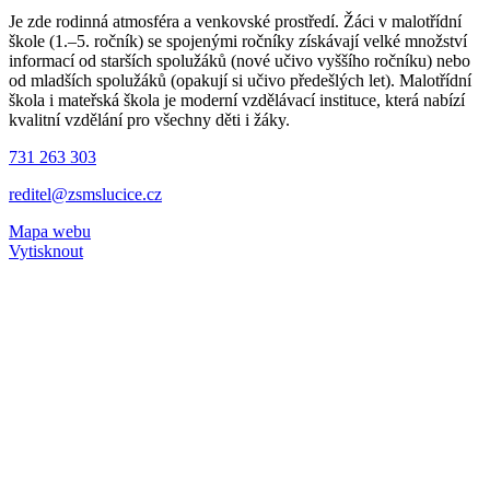
Je zde rodinná atmosféra a venkovské prostředí. Žáci v malotřídní
škole (1.–5. ročník) se spojenými ročníky získávají velké množství
informací od starších spolužáků (nové učivo vyššího ročníku) nebo
od mladších spolužáků (opakují si učivo předešlých let). Malotřídní
škola i mateřská škola je moderní vzdělávací instituce, která nabízí
kvalitní vzdělání pro všechny děti i žáky.
731 263 303
reditel@zsmslucice.cz
Mapa webu
Vytisknout