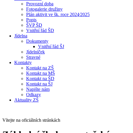
Provozní doba
Fotogalerie družiny
Plán aktivit ve šk. roce 2024⁄2025
Popis
ŠVP ŠD
Vnitřní řád ŠD
Jídelna
Dokumenty
Vnitřní řád ŠJ
Jídelníček
Stravné
Kontakty
Kontakt na ZŠ
Kontakt na MŠ
Kontakt na ŠD
Kontakt na ŠJ
Napište nám
Odkazy
Aktuality ZŠ
Vítejte na oficiálních stránkách