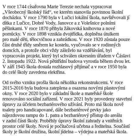
V roce 1744 císařovna Marie Terezie nechala vypracovat
„Všeobecný školský řád“, ve kterém stanovila povinnou školní
docházku. V roce 1790 byla v Lučici lokální škola, navštěvovali jí
dítka z Lučice, Dobré Vody, Janovce a z Volešnice polními
pěšinkami. V roce 1870 přibyla žákovská knihovna a nové
pomůcky. V roce 1898 vznikla dvojtřídka, doplněna útulkem
pro malé děti, tělocvičnou a zahrádkou. V roce 1920 zůstala pouze
část druhé třídy směrem ke kostelu, vyučovalo se v rodinných
domcích, a protože obci vždy záleželo na vzdělávání, byl
vypracován projekt, který byl schválen okresním úřadem v Čáslavi
2. listopadu 1922. Nová pětitřídní budova vyrostla během dvou let.
V září 1945 škola dostala rozhlasový přijímač a v roce 1950 byla
do celé školy zavedena elektřina.
Od svého vzniku prošla škola několika rekonstrukcemi. V roce
2015-2016 byla budova zateplena a osazena novými plastovými
okny. V roce 2020 bylo v základní škole a mateřské škole
renovováno sociální zařízení. V roce 2021 byly provedeny stavební
úpravy za účelem bezbariérového užívání. Proto má škola nově
toalety pro handicapované, dále bezbariérové prvky jako
nájezdovou rampu do 1. patra a bezbariérový přístup do areálu
v zadní části školy. Proběhly úpravy školní zahrady a vnitřních
prostor celé školy. Nová je počítačová učebna a ředitelna. Součástí
školy je školní družina, školní jídelna – výdejna a mateřská škola.