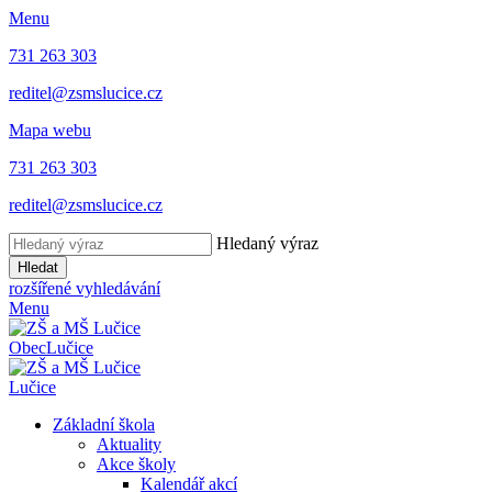
Menu
731 263 303
reditel@zsmslucice.cz
Mapa webu
731 263 303
reditel@zsmslucice.cz
Hledaný výraz
Hledat
rozšířené vyhledávání
Menu
Obec
Lučice
Lučice
Základní škola
Aktuality
Akce školy
Kalendář akcí