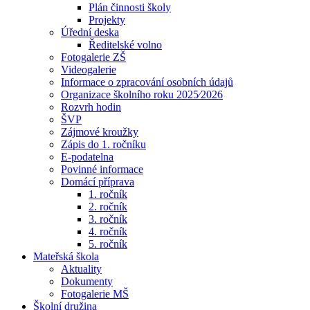
Plán činnosti školy
Projekty
Úřední deska
Ředitelské volno
Fotogalerie ZŠ
Videogalerie
Informace o zpracování osobních údajů
Organizace školního roku 2025⁄2026
Rozvrh hodin
ŠVP
Zájmové kroužky
Zápis do 1. ročníku
E-podatelna
Povinné informace
Domácí příprava
1. ročník
2. ročník
3. ročník
4. ročník
5. ročník
Mateřská škola
Aktuality
Dokumenty
Fotogalerie MŠ
Školní družina