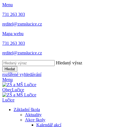
Menu
731 263 303
reditel@zsmslucice.cz
Mapa webu
731 263 303
reditel@zsmslucice.cz
Hledaný výraz
Hledat
rozšířené vyhledávání
Menu
Obec
Lučice
Lučice
Základní škola
Aktuality
Akce školy
Kalendář akcí