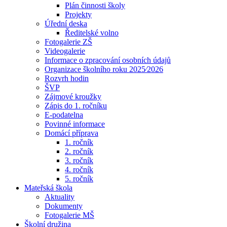
Plán činnosti školy
Projekty
Úřední deska
Ředitelské volno
Fotogalerie ZŠ
Videogalerie
Informace o zpracování osobních údajů
Organizace školního roku 2025⁄2026
Rozvrh hodin
ŠVP
Zájmové kroužky
Zápis do 1. ročníku
E-podatelna
Povinné informace
Domácí příprava
1. ročník
2. ročník
3. ročník
4. ročník
5. ročník
Mateřská škola
Aktuality
Dokumenty
Fotogalerie MŠ
Školní družina