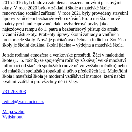
2015-2016 byla budova zateplena a osazena novými plastovými
okny. V roce 2020 bylo v základní škole a mateřské škole
renovováno sociální zařízení. V roce 2021 byly provedeny stavební
úpravy za účelem bezbariérového užívání. Proto má škola nově
toalety pro handicapované, dále bezbariérové prvky jako
nájezdovou rampu do 1. patra a bezbariérový přístup do areálu
v zadní části školy. Proběhly úpravy školní zahrady a vnitřních
prostor celé školy. Nová je počítačová učebna a ředitelna. Součástí
školy je školní družina, školní jídelna – výdejna a mateřská škola.
Je zde rodinná atmosféra a venkovské prostředí. Žáci v malotřídní
škole (1.–5. ročník) se spojenými ročníky získávají velké množství
informací od starších spolužáků (nové učivo vyššího ročníku) nebo
od mladších spolužáků (opakují si učivo předešlých let). Malotřídní
škola i mateřská škola je moderní vzdělávací instituce, která nabízí
kvalitní vzdělání pro všechny děti i žáky.
731 263 303
reditel@zsmslucice.cz
Mapa webu
Vytisknout