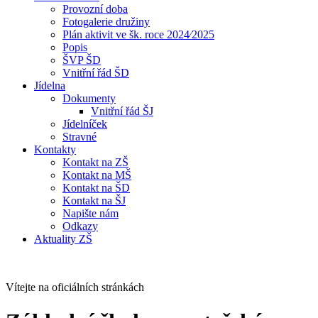
Provozní doba
Fotogalerie družiny
Plán aktivit ve šk. roce 2024⁄2025
Popis
ŠVP ŠD
Vnitřní řád ŠD
Jídelna
Dokumenty
Vnitřní řád ŠJ
Jídelníček
Stravné
Kontakty
Kontakt na ZŠ
Kontakt na MŠ
Kontakt na ŠD
Kontakt na ŠJ
Napište nám
Odkazy
Aktuality ZŠ
Vítejte na oficiálních stránkách