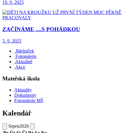
19. 9. 2025
ZAČÍNÁME ....S POHÁDKOU
5. 9. 2025
Jídelníček
Fotogalerie
Aktuálně
Akce
Mateřská škola
Aktuality
Dokumenty
Fotogalerie MŠ
Kalendář
Srpen
2026
Po
Út
St
Čt
Pá
So
Ne