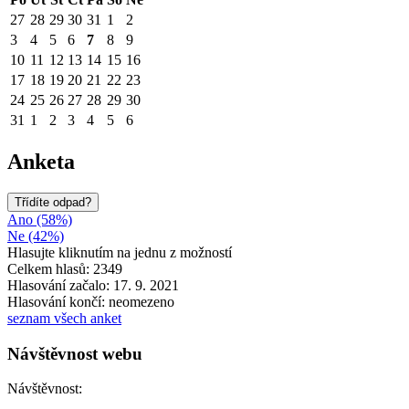
27
28
29
30
31
1
2
3
4
5
6
7
8
9
10
11
12
13
14
15
16
17
18
19
20
21
22
23
24
25
26
27
28
29
30
31
1
2
3
4
5
6
Anketa
Třídíte odpad?
Ano (58%)
Ne (42%)
Hlasujte kliknutím na jednu z možností
Celkem hlasů: 2349
Hlasování začalo: 17. 9. 2021
Hlasování končí: neomezeno
seznam všech anket
Návštěvnost webu
Návštěvnost: