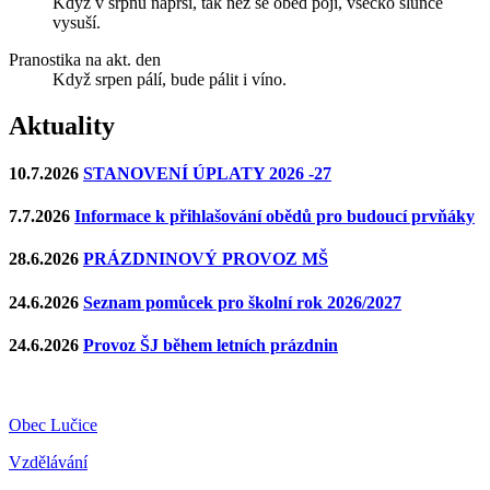
Když v srpnu naprší, tak než se oběd pojí, všecko slunce
vysuší.
Pranostika na akt. den
Když srpen pálí, bude pálit i víno.
Aktuality
10.7.2026
STANOVENÍ ÚPLATY 2026 -27
7.7.2026
Informace k přihlašování obědů pro budoucí prvňáky
28.6.2026
PRÁZDNINOVÝ PROVOZ MŠ
24.6.2026
Seznam pomůcek pro školní rok 2026/2027
24.6.2026
Provoz ŠJ během letních prázdnin
Obec Lučice
Vzdělávání