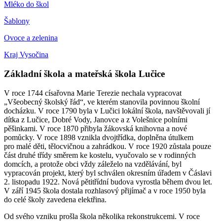
Mléko do škol
Šablony
Ovoce a zelenina
Kraj Vysočina
Základní škola a mateřská škola Lučice
V roce 1744 císařovna Marie Terezie nechala vypracovat
„Všeobecný školský řád“, ve kterém stanovila povinnou školní
docházku. V roce 1790 byla v Lučici lokální škola, navštěvovali jí
dítka z Lučice, Dobré Vody, Janovce a z Volešnice polními
pěšinkami. V roce 1870 přibyla žákovská knihovna a nové
pomůcky. V roce 1898 vznikla dvojtřídka, doplněna útulkem
pro malé děti, tělocvičnou a zahrádkou. V roce 1920 zůstala pouze
část druhé třídy směrem ke kostelu, vyučovalo se v rodinných
domcích, a protože obci vždy záleželo na vzdělávání, byl
vypracován projekt, který byl schválen okresním úřadem v Čáslavi
2. listopadu 1922. Nová pětitřídní budova vyrostla během dvou let.
V září 1945 škola dostala rozhlasový přijímač a v roce 1950 byla
do celé školy zavedena elektřina.
Od svého vzniku prošla škola několika rekonstrukcemi. V roce