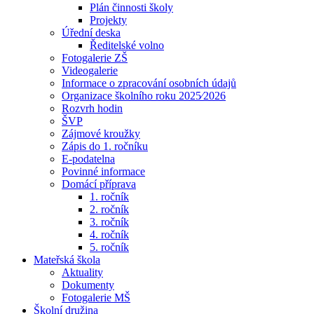
Plán činnosti školy
Projekty
Úřední deska
Ředitelské volno
Fotogalerie ZŠ
Videogalerie
Informace o zpracování osobních údajů
Organizace školního roku 2025⁄2026
Rozvrh hodin
ŠVP
Zájmové kroužky
Zápis do 1. ročníku
E-podatelna
Povinné informace
Domácí příprava
1. ročník
2. ročník
3. ročník
4. ročník
5. ročník
Mateřská škola
Aktuality
Dokumenty
Fotogalerie MŠ
Školní družina