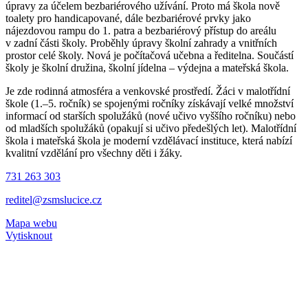
úpravy za účelem bezbariérového užívání. Proto má škola nově
toalety pro handicapované, dále bezbariérové prvky jako
nájezdovou rampu do 1. patra a bezbariérový přístup do areálu
v zadní části školy. Proběhly úpravy školní zahrady a vnitřních
prostor celé školy. Nová je počítačová učebna a ředitelna. Součástí
školy je školní družina, školní jídelna – výdejna a mateřská škola.
Je zde rodinná atmosféra a venkovské prostředí. Žáci v malotřídní
škole (1.–5. ročník) se spojenými ročníky získávají velké množství
informací od starších spolužáků (nové učivo vyššího ročníku) nebo
od mladších spolužáků (opakují si učivo předešlých let). Malotřídní
škola i mateřská škola je moderní vzdělávací instituce, která nabízí
kvalitní vzdělání pro všechny děti i žáky.
731 263 303
reditel@zsmslucice.cz
Mapa webu
Vytisknout