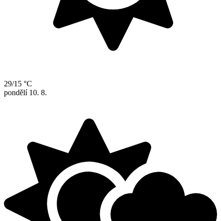
29/15 °C
pondělí
10. 8.