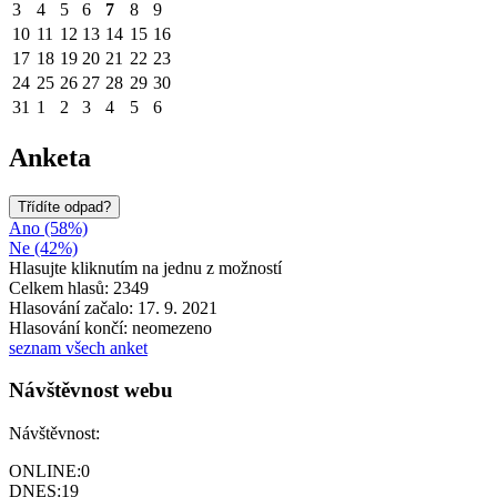
3
4
5
6
7
8
9
10
11
12
13
14
15
16
17
18
19
20
21
22
23
24
25
26
27
28
29
30
31
1
2
3
4
5
6
Anketa
Třídíte odpad?
Ano (58%)
Ne (42%)
Hlasujte kliknutím na jednu z možností
Celkem hlasů: 2349
Hlasování začalo: 17. 9. 2021
Hlasování končí: neomezeno
seznam všech anket
Návštěvnost webu
Návštěvnost:
ONLINE:
0
DNES:
19