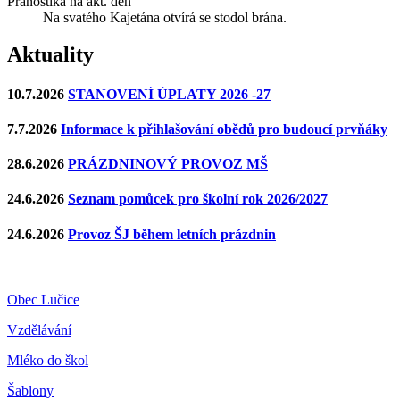
Pranostika na akt. den
Na svatého Kajetána otvírá se stodol brána.
Aktuality
10.7.2026
STANOVENÍ ÚPLATY 2026 -27
7.7.2026
Informace k přihlašování obědů pro budoucí prvňáky
28.6.2026
PRÁZDNINOVÝ PROVOZ MŠ
24.6.2026
Seznam pomůcek pro školní rok 2026/2027
24.6.2026
Provoz ŠJ během letních prázdnin
Obec Lučice
Vzdělávání
Mléko do škol
Šablony