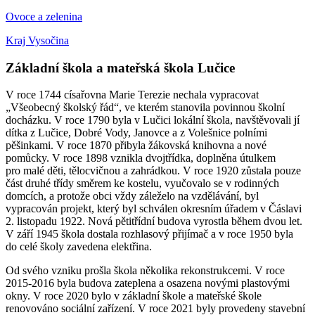
Ovoce a zelenina
Kraj Vysočina
Základní škola a mateřská škola Lučice
V roce 1744 císařovna Marie Terezie nechala vypracovat
„Všeobecný školský řád“, ve kterém stanovila povinnou školní
docházku. V roce 1790 byla v Lučici lokální škola, navštěvovali jí
dítka z Lučice, Dobré Vody, Janovce a z Volešnice polními
pěšinkami. V roce 1870 přibyla žákovská knihovna a nové
pomůcky. V roce 1898 vznikla dvojtřídka, doplněna útulkem
pro malé děti, tělocvičnou a zahrádkou. V roce 1920 zůstala pouze
část druhé třídy směrem ke kostelu, vyučovalo se v rodinných
domcích, a protože obci vždy záleželo na vzdělávání, byl
vypracován projekt, který byl schválen okresním úřadem v Čáslavi
2. listopadu 1922. Nová pětitřídní budova vyrostla během dvou let.
V září 1945 škola dostala rozhlasový přijímač a v roce 1950 byla
do celé školy zavedena elektřina.
Od svého vzniku prošla škola několika rekonstrukcemi. V roce
2015-2016 byla budova zateplena a osazena novými plastovými
okny. V roce 2020 bylo v základní škole a mateřské škole
renovováno sociální zařízení. V roce 2021 byly provedeny stavební