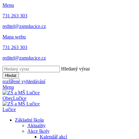
Menu
731 263 303
reditel@zsmslucice.cz
Mapa webu
731 263 303
reditel@zsmslucice.cz
Hledaný výraz
Hledat
rozšířené vyhledávání
Menu
Obec
Lučice
Lučice
Základní škola
Aktuality
Akce školy
Kalendář akcí