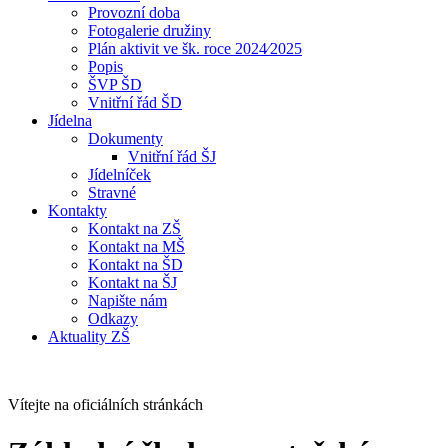
Provozní doba
Fotogalerie družiny
Plán aktivit ve šk. roce 2024⁄2025
Popis
ŠVP ŠD
Vnitřní řád ŠD
Jídelna
Dokumenty
Vnitřní řád ŠJ
Jídelníček
Stravné
Kontakty
Kontakt na ZŠ
Kontakt na MŠ
Kontakt na ŠD
Kontakt na ŠJ
Napište nám
Odkazy
Aktuality ZŠ
Vítejte na oficiálních stránkách