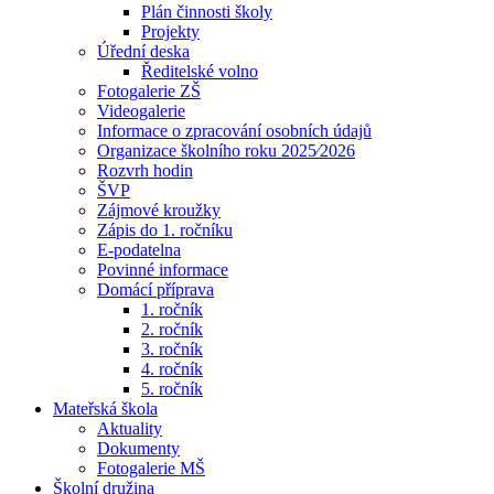
Plán činnosti školy
Projekty
Úřední deska
Ředitelské volno
Fotogalerie ZŠ
Videogalerie
Informace o zpracování osobních údajů
Organizace školního roku 2025⁄2026
Rozvrh hodin
ŠVP
Zájmové kroužky
Zápis do 1. ročníku
E-podatelna
Povinné informace
Domácí příprava
1. ročník
2. ročník
3. ročník
4. ročník
5. ročník
Mateřská škola
Aktuality
Dokumenty
Fotogalerie MŠ
Školní družina