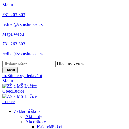
Menu
731 263 303
reditel@zsmslucice.cz
Mapa webu
731 263 303
reditel@zsmslucice.cz
Hledaný výraz
Hledat
rozšířené vyhledávání
Menu
Obec
Lučice
Lučice
Základní škola
Aktuality
Akce školy
Kalendář akcí