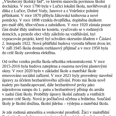
„Všeobecný školský řád“, ve kterém stanovila povinnou školní
docházku. V roce 1790 byla v Lučici lokální škola, navštěvovali jí
dítka z Lučice, Dobré Vody, Janovce a z Volešnice polními
pěšinkami. V roce 1870 přibyla žákovská knihovna a nové
pomůcky. V roce 1898 vznikla dvojtřídka, doplněna útulkem
pro malé děti, tělocvičnou a zahrádkou. V roce 1920 zůstala pouze
část druhé třídy směrem ke kostelu, vyučovalo se v rodinných
domcích, a protože obci vždy záleželo na vzdělávání, byl
vypracován projekt, který byl schválen okresním úřadem v Čáslavi
2. listopadu 1922. Nová pětitřídní budova vyrostla během dvou let.
V září 1945 škola dostala rozhlasový přijímač a v roce 1950 byla
do celé školy zavedena elektřina.
Od svého vzniku prošla škola několika rekonstrukcemi. V roce
2015-2016 byla budova zateplena a osazena novými plastovými
okny. V roce 2020 bylo v základní škole a mateřské škole
renovováno sociální zařízení. V roce 2021 byly provedeny stavební
úpravy za účelem bezbariérového užívání. Proto má škola nově
toalety pro handicapované, dále bezbariérové prvky jako
nájezdovou rampu do 1. patra a bezbariérový přístup do areálu
v zadní části školy. Proběhly úpravy školní zahrady a vnitřních
prostor celé školy. Nová je počítačová učebna a ředitelna. Součástí
školy je školní družina, školní jídelna – výdejna a mateřská škola.
Je zde rodinná atmosféra a venkovské prostředí. Žáci v malotřídní