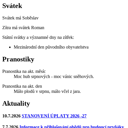
Svátek
Svátek má
Soběslav
Zítra má svátek
Roman
Státní svátky a významné dny na zítřek:
Mezinárodní den původního obyvatelstva
Pranostiky
Pranostika na akt. měsíc
Moc hub srpnových - moc vánic sněhových.
Pranostika na akt. den
Málo plodů v srpnu, málo včel z jara.
Aktuality
10.7.2026
STANOVENÍ ÚPLATY 2026 -27
7.7.2026
Informace k přihlašování obědů pro budoucí prvňáky