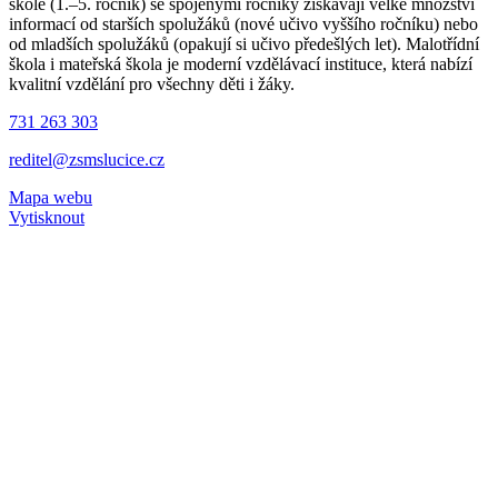
škole (1.–5. ročník) se spojenými ročníky získávají velké množství
informací od starších spolužáků (nové učivo vyššího ročníku) nebo
od mladších spolužáků (opakují si učivo předešlých let). Malotřídní
škola i mateřská škola je moderní vzdělávací instituce, která nabízí
kvalitní vzdělání pro všechny děti i žáky.
731 263 303
reditel@zsmslucice.cz
Mapa webu
Vytisknout