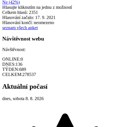
Ne (42%)
Hlasujte kliknutím na jednu z možností
Celkem hlasů: 2351
Hlasování začalo: 17. 9. 2021
Hlasování končí: neomezeno
seznam všech anket
Návštěvnost webu
Návštěvnost:
ONLINE:
0
DNES:
136
TÝDEN:
689
CELKEM:
278537
Aktuální počasí
dnes, sobota 8. 8. 2026