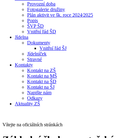
Provozní doba
Fotogalerie družiny
Plán aktivit ve šk. roce 2024⁄2025
Popis
ŠVP ŠD
Vnitřní řád ŠD
Jídelna
Dokumenty
Vnitřní řád ŠJ
Jídelníček
Stravné
Kontakty
Kontakt na ZŠ
Kontakt na MŠ
Kontakt na ŠD
Kontakt na ŠJ
Napište nám
Odkazy
Aktuality ZŠ
Vítejte na oficiálních stránkách