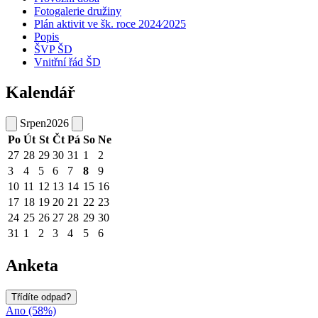
Fotogalerie družiny
Plán aktivit ve šk. roce 2024⁄2025
Popis
ŠVP ŠD
Vnitřní řád ŠD
Kalendář
Srpen
2026
Po
Út
St
Čt
Pá
So
Ne
27
28
29
30
31
1
2
3
4
5
6
7
8
9
10
11
12
13
14
15
16
17
18
19
20
21
22
23
24
25
26
27
28
29
30
31
1
2
3
4
5
6
Anketa
Třídíte odpad?
Ano (58%)