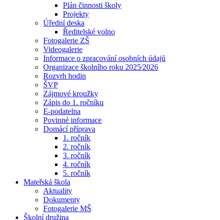
Plán činnosti školy
Projekty
Úřední deska
Ředitelské volno
Fotogalerie ZŠ
Videogalerie
Informace o zpracování osobních údajů
Organizace školního roku 2025⁄2026
Rozvrh hodin
ŠVP
Zájmové kroužky
Zápis do 1. ročníku
E-podatelna
Povinné informace
Domácí příprava
1. ročník
2. ročník
3. ročník
4. ročník
5. ročník
Mateřská škola
Aktuality
Dokumenty
Fotogalerie MŠ
Školní družina