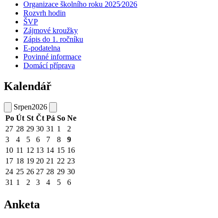
Organizace školního roku 2025⁄2026
Rozvrh hodin
ŠVP
Zájmové kroužky
Zápis do 1. ročníku
E-podatelna
Povinné informace
Domácí příprava
Kalendář
Srpen
2026
Po
Út
St
Čt
Pá
So
Ne
27
28
29
30
31
1
2
3
4
5
6
7
8
9
10
11
12
13
14
15
16
17
18
19
20
21
22
23
24
25
26
27
28
29
30
31
1
2
3
4
5
6
Anketa