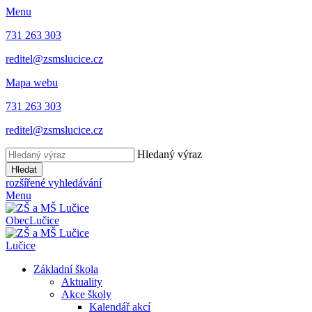
Menu
731 263 303
reditel@zsmslucice.cz
Mapa webu
731 263 303
reditel@zsmslucice.cz
Hledaný výraz
Hledat
rozšířené vyhledávání
Menu
Obec
Lučice
Lučice
Základní škola
Aktuality
Akce školy
Kalendář akcí