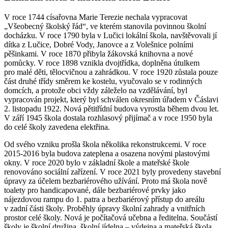
V roce 1744 císařovna Marie Terezie nechala vypracovat
„Všeobecný školský řád“, ve kterém stanovila povinnou školní
docházku. V roce 1790 byla v Lučici lokální škola, navštěvovali jí
dítka z Lučice, Dobré Vody, Janovce a z Volešnice polními
pěšinkami. V roce 1870 přibyla žákovská knihovna a nové
pomůcky. V roce 1898 vznikla dvojtřídka, doplněna útulkem
pro malé děti, tělocvičnou a zahrádkou. V roce 1920 zůstala pouze
část druhé třídy směrem ke kostelu, vyučovalo se v rodinných
domcích, a protože obci vždy záleželo na vzdělávání, byl
vypracován projekt, který byl schválen okresním úřadem v Čáslavi
2. listopadu 1922. Nová pětitřídní budova vyrostla během dvou let.
V září 1945 škola dostala rozhlasový přijímač a v roce 1950 byla
do celé školy zavedena elektřina.
Od svého vzniku prošla škola několika rekonstrukcemi. V roce
2015-2016 byla budova zateplena a osazena novými plastovými
okny. V roce 2020 bylo v základní škole a mateřské škole
renovováno sociální zařízení. V roce 2021 byly provedeny stavební
úpravy za účelem bezbariérového užívání. Proto má škola nově
toalety pro handicapované, dále bezbariérové prvky jako
nájezdovou rampu do 1. patra a bezbariérový přístup do areálu
v zadní části školy. Proběhly úpravy školní zahrady a vnitřních
prostor celé školy. Nová je počítačová učebna a ředitelna. Součástí
školy je školní družina, školní jídelna – výdejna a mateřská škola.