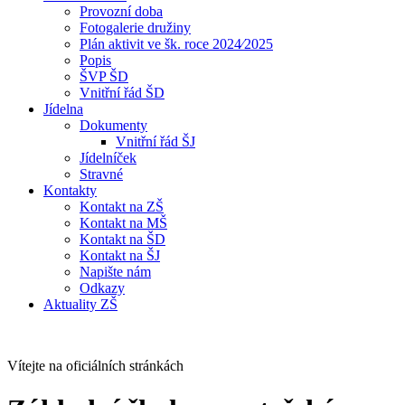
Provozní doba
Fotogalerie družiny
Plán aktivit ve šk. roce 2024⁄2025
Popis
ŠVP ŠD
Vnitřní řád ŠD
Jídelna
Dokumenty
Vnitřní řád ŠJ
Jídelníček
Stravné
Kontakty
Kontakt na ZŠ
Kontakt na MŠ
Kontakt na ŠD
Kontakt na ŠJ
Napište nám
Odkazy
Aktuality ZŠ
Vítejte na oficiálních stránkách