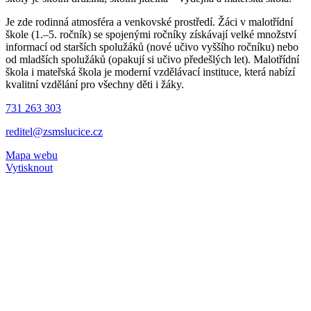
Je zde rodinná atmosféra a venkovské prostředí. Žáci v malotřídní
škole (1.–5. ročník) se spojenými ročníky získávají velké množství
informací od starších spolužáků (nové učivo vyššího ročníku) nebo
od mladších spolužáků (opakují si učivo předešlých let). Malotřídní
škola i mateřská škola je moderní vzdělávací instituce, která nabízí
kvalitní vzdělání pro všechny děti i žáky.
731 263 303
reditel@zsmslucice.cz
Mapa webu
Vytisknout