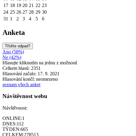
17
18
19
20
21
22
23
24
25
26
27
28
29
30
31
1
2
3
4
5
6
Anketa
Třídíte odpad?
Ano (58%)
Ne (42%)
Hlasujte kliknutím na jednu z možností
Celkem hlasů: 2351
Hlasování začalo: 17. 9. 2021
Hlasování končí: neomezeno
seznam všech anket
Návštěvnost webu
Návštěvnost:
ONLINE:
1
DNES:
112
TÝDEN:
665
CELKEM:
278513