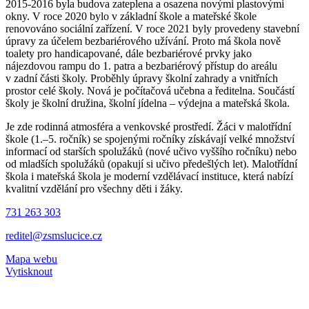
2015-2016 byla budova zateplena a osazena novými plastovými
okny. V roce 2020 bylo v základní škole a mateřské škole
renovováno sociální zařízení. V roce 2021 byly provedeny stavební
úpravy za účelem bezbariérového užívání. Proto má škola nově
toalety pro handicapované, dále bezbariérové prvky jako
nájezdovou rampu do 1. patra a bezbariérový přístup do areálu
v zadní části školy. Proběhly úpravy školní zahrady a vnitřních
prostor celé školy. Nová je počítačová učebna a ředitelna. Součástí
školy je školní družina, školní jídelna – výdejna a mateřská škola.
Je zde rodinná atmosféra a venkovské prostředí. Žáci v malotřídní
škole (1.–5. ročník) se spojenými ročníky získávají velké množství
informací od starších spolužáků (nové učivo vyššího ročníku) nebo
od mladších spolužáků (opakují si učivo předešlých let). Malotřídní
škola i mateřská škola je moderní vzdělávací instituce, která nabízí
kvalitní vzdělání pro všechny děti i žáky.
731 263 303
reditel@zsmslucice.cz
Mapa webu
Vytisknout