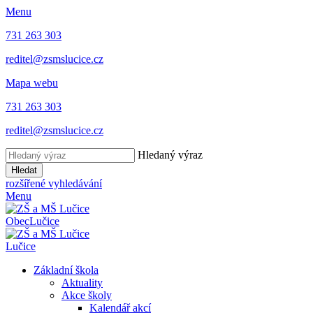
Menu
731 263 303
reditel@zsmslucice.cz
Mapa webu
731 263 303
reditel@zsmslucice.cz
Hledaný výraz
Hledat
rozšířené vyhledávání
Menu
Obec
Lučice
Lučice
Základní škola
Aktuality
Akce školy
Kalendář akcí