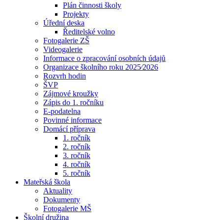
Plán činnosti školy
Projekty
Úřední deska
Ředitelské volno
Fotogalerie ZŠ
Videogalerie
Informace o zpracování osobních údajů
Organizace školního roku 2025⁄2026
Rozvrh hodin
ŠVP
Zájmové kroužky
Zápis do 1. ročníku
E-podatelna
Povinné informace
Domácí příprava
1. ročník
2. ročník
3. ročník
4. ročník
5. ročník
Mateřská škola
Aktuality
Dokumenty
Fotogalerie MŠ
Školní družina