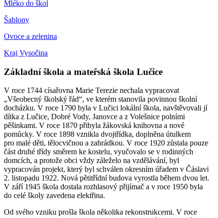
Mléko do škol
Šablony
Ovoce a zelenina
Kraj Vysočina
Základní škola a mateřská škola Lučice
V roce 1744 císařovna Marie Terezie nechala vypracovat
„Všeobecný školský řád“, ve kterém stanovila povinnou školní
docházku. V roce 1790 byla v Lučici lokální škola, navštěvovali jí
dítka z Lučice, Dobré Vody, Janovce a z Volešnice polními
pěšinkami. V roce 1870 přibyla žákovská knihovna a nové
pomůcky. V roce 1898 vznikla dvojtřídka, doplněna útulkem
pro malé děti, tělocvičnou a zahrádkou. V roce 1920 zůstala pouze
část druhé třídy směrem ke kostelu, vyučovalo se v rodinných
domcích, a protože obci vždy záleželo na vzdělávání, byl
vypracován projekt, který byl schválen okresním úřadem v Čáslavi
2. listopadu 1922. Nová pětitřídní budova vyrostla během dvou let.
V září 1945 škola dostala rozhlasový přijímač a v roce 1950 byla
do celé školy zavedena elektřina.
Od svého vzniku prošla škola několika rekonstrukcemi. V roce