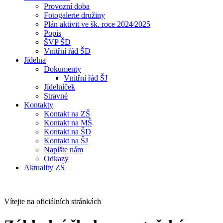
Provozní doba
Fotogalerie družiny
Plán aktivit ve šk. roce 2024⁄2025
Popis
ŠVP ŠD
Vnitřní řád ŠD
Jídelna
Dokumenty
Vnitřní řád ŠJ
Jídelníček
Stravné
Kontakty
Kontakt na ZŠ
Kontakt na MŠ
Kontakt na ŠD
Kontakt na ŠJ
Napište nám
Odkazy
Aktuality ZŠ
Vítejte na oficiálních stránkách