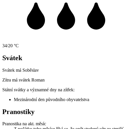
34/20 °C
Svátek
Svátek má
Soběslav
Zítra má svátek
Roman
Státní svátky a významné dny na zítřek:
Mezinárodní den původního obyvatelstva
Pranostiky
Pranostika na akt. měsíc
Z počátku toho měsíce říká se, že opět studený vítr ze strnišť