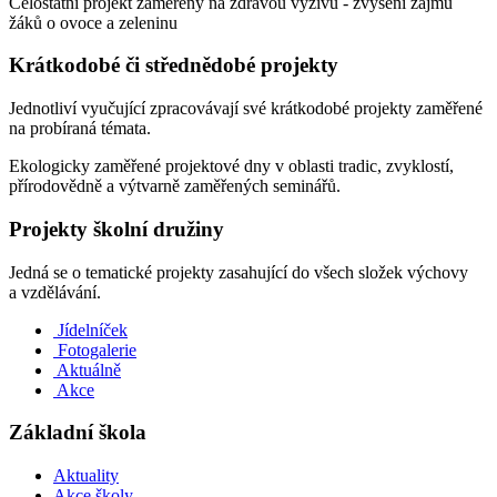
Celostátní projekt zaměřený na zdravou výživu - zvýšení zájmu
žáků o ovoce a zeleninu
Krátkodobé či střednědobé projekty
Jednotliví vyučující zpracovávají své krátkodobé projekty zaměřené
na probíraná témata.
Ekologicky zaměřené projektové dny v oblasti tradic, zvyklostí,
přírodovědně a výtvarně zaměřených seminářů.
Projekty školní družiny
Jedná se o tematické projekty zasahující do všech složek výchovy
a vzdělávání.
Jídelníček
Fotogalerie
Aktuálně
Akce
Základní škola
Aktuality
Akce školy