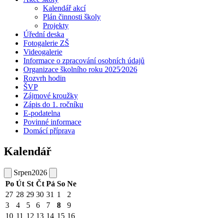
Kalendář akcí
Plán činnosti školy
Projekty
Úřední deska
Fotogalerie ZŠ
Videogalerie
Informace o zpracování osobních údajů
Organizace školního roku 2025⁄2026
Rozvrh hodin
ŠVP
Zájmové kroužky
Zápis do 1. ročníku
E-podatelna
Povinné informace
Domácí příprava
Kalendář
Srpen
2026
Po
Út
St
Čt
Pá
So
Ne
27
28
29
30
31
1
2
3
4
5
6
7
8
9
10
11
12
13
14
15
16