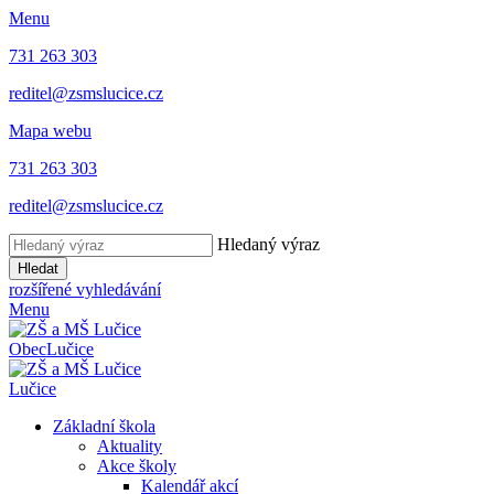
Menu
731 263 303
reditel@zsmslucice.cz
Mapa webu
731 263 303
reditel@zsmslucice.cz
Hledaný výraz
Hledat
rozšířené vyhledávání
Menu
Obec
Lučice
Lučice
Základní škola
Aktuality
Akce školy
Kalendář akcí