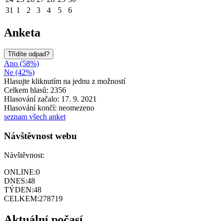
31
1
2
3
4
5
6
Anketa
Třídíte odpad?
Ano (58%)
Ne (42%)
Hlasujte kliknutím na jednu z možností
Celkem hlasů: 2356
Hlasování začalo: 17. 9. 2021
Hlasování končí: neomezeno
seznam všech anket
Návštěvnost webu
Návštěvnost:
ONLINE:
0
DNES:
48
TÝDEN:
48
CELKEM:
278719
Aktuální počasí