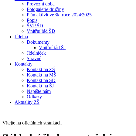
Provozní doba
Fotogalerie družiny
Plán aktivit ve šk. roce 2024⁄2025
Popis
ŠVP ŠD
Vnitřní řád ŠD
Jídelna
Dokumenty
Vnitřní řád ŠJ
Jídelníček
Stravné
Kontakty
Kontakt na ZŠ
Kontakt na MŠ
Kontakt na ŠD
Kontakt na ŠJ
Napište nám
Odkazy
Aktuality ZŠ
Vítejte na oficiálních stránkách