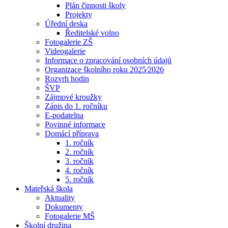
Plán činnosti školy
Projekty
Úřední deska
Ředitelské volno
Fotogalerie ZŠ
Videogalerie
Informace o zpracování osobních údajů
Organizace školního roku 2025⁄2026
Rozvrh hodin
ŠVP
Zájmové kroužky
Zápis do 1. ročníku
E-podatelna
Povinné informace
Domácí příprava
1. ročník
2. ročník
3. ročník
4. ročník
5. ročník
Mateřská škola
Aktuality
Dokumenty
Fotogalerie MŠ
Školní družina