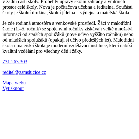
v zadní části školy. Proběhly úpravy školní zahrady a vnitřních
prostor celé školy. Nová je počítačová učebna a ředitelna. Součástí
školy je školní družina, školní jídelna – výdejna a mateřská škola.
Je zde rodinná atmosféra a venkovské prostředí. Žáci v malotřídní
škole (1.–5. ročník) se spojenými ročníky získávají velké množství
informací od starších spolužáků (nové učivo vyššího ročníku) nebo
od mladších spolužáků (opakují si učivo předešlých let). Malotřídní
škola i mateřská škola je moderní vzdělávací instituce, která nabízí
kvalitní vzdělání pro všechny děti i žáky.
731 263 303
reditel@zsmslucice.cz
Mapa webu
Vytisknout