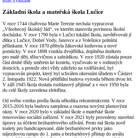
Základní škola a mateřská škola Lučice
V roce 1744 císařovna Marie Terezie nechala vypracovat
„Všeobecný školský řád“, ve kterém stanovila povinnou školní
docházku. V roce 1790 byla v Lučici lokální škola, navštěvovali jí
dítka z Lučice, Dobré Vody, Janovce a z Volešnice polními
pěšinkami. V roce 1870 přibyla žákovská knihovna a nové
pomůcky. V roce 1898 vznikla dvojtřídka, doplněna útulkem
pro malé děti, tělocvičnou a zahrádkou. V roce 1920 zůstala pouze
část druhé třídy směrem ke kostelu, vyučovalo se v rodinných
domcích, a protože obci vždy záleželo na vzdělávání, byl
vypracován projekt, který byl schválen okresním úřadem v Čáslavi
2. listopadu 1922. Nová pětitřídní budova vyrostla během dvou let.
V září 1945 škola dostala rozhlasový přijímač a v roce 1950 byla
do celé školy zavedena elektřina.
Od svého vzniku prošla škola několika rekonstrukcemi. V roce
2015-2016 byla budova zateplena a osazena novými plastovými
okny. V roce 2020 bylo v základní škole a mateřské škole
renovováno sociální zařízení. V roce 2021 byly provedeny stavební
úpravy za účelem bezbariérového užívání. Proto má škola nově
toalety pro handicapované, dále bezbariérové prvky jako
nájezdovou rampu do 1. patra a bezbariérový přístup do areálu