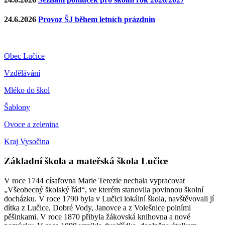
24.6.2026
Provoz ŠJ během letních prázdnin
Obec Lučice
Vzdělávání
Mléko do škol
Šablony
Ovoce a zelenina
Kraj Vysočina
Základní škola a mateřská škola Lučice
V roce 1744 císařovna Marie Terezie nechala vypracovat
„Všeobecný školský řád“, ve kterém stanovila povinnou školní
docházku. V roce 1790 byla v Lučici lokální škola, navštěvovali jí
dítka z Lučice, Dobré Vody, Janovce a z Volešnice polními
pěšinkami. V roce 1870 přibyla žákovská knihovna a nové