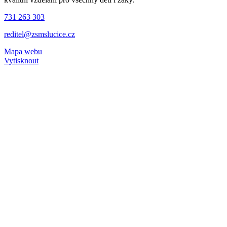
731 263 303
reditel@zsmslucice.cz
Mapa webu
Vytisknout