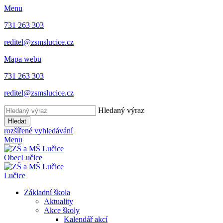
Menu
731 263 303
reditel@zsmslucice.cz
Mapa webu
731 263 303
reditel@zsmslucice.cz
Hledaný výraz
Hledat
rozšířené vyhledávání
Menu
Obec
Lučice
Lučice
Základní škola
Aktuality
Akce školy
Kalendář akcí