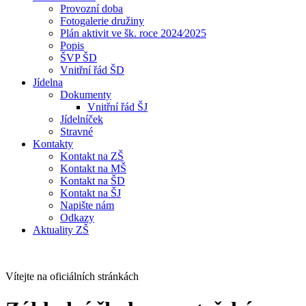
Provozní doba
Fotogalerie družiny
Plán aktivit ve šk. roce 2024⁄2025
Popis
ŠVP ŠD
Vnitřní řád ŠD
Jídelna
Dokumenty
Vnitřní řád ŠJ
Jídelníček
Stravné
Kontakty
Kontakt na ZŠ
Kontakt na MŠ
Kontakt na ŠD
Kontakt na ŠJ
Napište nám
Odkazy
Aktuality ZŠ
Vítejte na oficiálních stránkách