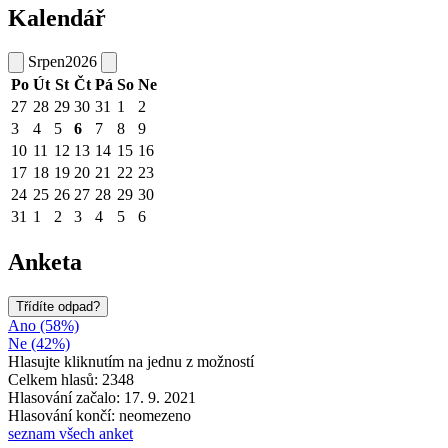
Kalendář
Srpen
2026
Po
Út
St
Čt
Pá
So
Ne
27
28
29
30
31
1
2
3
4
5
6
7
8
9
10
11
12
13
14
15
16
17
18
19
20
21
22
23
24
25
26
27
28
29
30
31
1
2
3
4
5
6
Anketa
Třídíte odpad?
Ano (58%)
Ne (42%)
Hlasujte kliknutím na jednu z možností
Celkem hlasů: 2348
Hlasování začalo: 17. 9. 2021
Hlasování končí: neomezeno
seznam všech anket