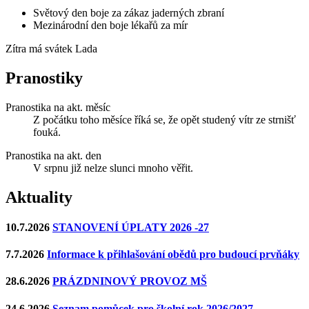
Světový den boje za zákaz jaderných zbraní
Mezinárodní den boje lékařů za mír
Zítra má svátek
Lada
Pranostiky
Pranostika na akt. měsíc
Z počátku toho měsíce říká se, že opět studený vítr ze strnišť
fouká.
Pranostika na akt. den
V srpnu již nelze slunci mnoho věřit.
Aktuality
10.7.2026
STANOVENÍ ÚPLATY 2026 -27
7.7.2026
Informace k přihlašování obědů pro budoucí prvňáky
28.6.2026
PRÁZDNINOVÝ PROVOZ MŠ
24.6.2026
Seznam pomůcek pro školní rok 2026/2027