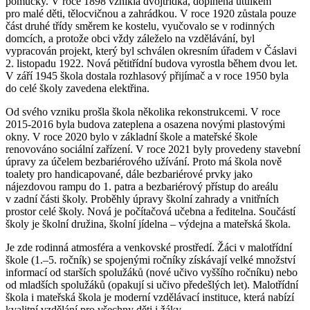
pomůcky. V roce 1898 vznikla dvojtřídka, doplněna útulkem
pro malé děti, tělocvičnou a zahrádkou. V roce 1920 zůstala pouze
část druhé třídy směrem ke kostelu, vyučovalo se v rodinných
domcích, a protože obci vždy záleželo na vzdělávání, byl
vypracován projekt, který byl schválen okresním úřadem v Čáslavi
2. listopadu 1922. Nová pětitřídní budova vyrostla během dvou let.
V září 1945 škola dostala rozhlasový přijímač a v roce 1950 byla
do celé školy zavedena elektřina.
Od svého vzniku prošla škola několika rekonstrukcemi. V roce
2015-2016 byla budova zateplena a osazena novými plastovými
okny. V roce 2020 bylo v základní škole a mateřské škole
renovováno sociální zařízení. V roce 2021 byly provedeny stavební
úpravy za účelem bezbariérového užívání. Proto má škola nově
toalety pro handicapované, dále bezbariérové prvky jako
nájezdovou rampu do 1. patra a bezbariérový přístup do areálu
v zadní části školy. Proběhly úpravy školní zahrady a vnitřních
prostor celé školy. Nová je počítačová učebna a ředitelna. Součástí
školy je školní družina, školní jídelna – výdejna a mateřská škola.
Je zde rodinná atmosféra a venkovské prostředí. Žáci v malotřídní
škole (1.–5. ročník) se spojenými ročníky získávají velké množství
informací od starších spolužáků (nové učivo vyššího ročníku) nebo
od mladších spolužáků (opakují si učivo předešlých let). Malotřídní
škola i mateřská škola je moderní vzdělávací instituce, která nabízí
kvalitní vzdělání pro všechny děti i žáky.