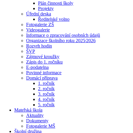
Plán činnosti školy
Projekty
Úřední deska
Ředitelské volno
Fotogalerie ZŠ
Videogalerie
Informace o zpracování osobních údajů
Organizace školního roku 2025⁄2026
Rozvrh hodin
ŠVP
Zájmové kroužky
Zápis do 1. ročníku
E-podatelna
Povinné informace
Domácí příprava
1. ročník
2. ročník
3. ročník
4. ročník
5. ročník
Mateřská škola
Aktuality
Dokumenty
Fotogalerie MŠ
Školní družina