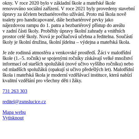
okny. V roce 2020 bylo v základní škole a mateřské škole
renovováno sociální zařízení. V roce 2021 byly provedeny stavební
úpravy za účelem bezbariérového užívání. Proto má škola nově
toalety pro handicapované, dále bezbariérové prvky jako
nájezdovou rampu do 1. patra a bezbariérový přístup do areálu
v zadní části školy. Proběhly úpravy školní zahrady a vnitřních
prostor celé školy. Nová je počítačová učebna a ředitelna. Součástí
školy je školní družina, školní jídelna – výdejna a mateřská škola.
Je zde rodinná atmosféra a venkovské prostředí. Žáci v malotřídní
škole (1.–5. ročník) se spojenými ročníky získávají velké množství
informací od starších spolužáků (nové učivo vyššího ročníku) nebo
od mladších spolužáků (opakují si učivo předešlých let). Malotřídní
škola i mateřská škola je moderní vzdělávací instituce, která nabízí
kvalitní vzdělání pro všechny děti i žáky.
731 263 303
reditel@zsmslucice.cz
Mapa webu
Vytisknout