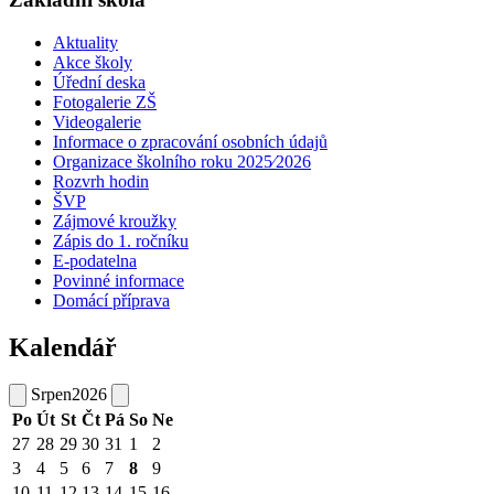
Aktuality
Akce školy
Úřední deska
Fotogalerie ZŠ
Videogalerie
Informace o zpracování osobních údajů
Organizace školního roku 2025⁄2026
Rozvrh hodin
ŠVP
Zájmové kroužky
Zápis do 1. ročníku
E-podatelna
Povinné informace
Domácí příprava
Kalendář
Srpen
2026
Po
Út
St
Čt
Pá
So
Ne
27
28
29
30
31
1
2
3
4
5
6
7
8
9
10
11
12
13
14
15
16