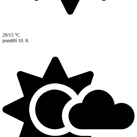
29/15 °C
pondělí
10. 8.