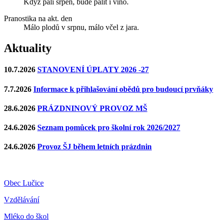
Když pálí srpen, bude pálit i víno.
Pranostika na akt. den
Málo plodů v srpnu, málo včel z jara.
Aktuality
10.7.2026
STANOVENÍ ÚPLATY 2026 -27
7.7.2026
Informace k přihlašování obědů pro budoucí prvňáky
28.6.2026
PRÁZDNINOVÝ PROVOZ MŠ
24.6.2026
Seznam pomůcek pro školní rok 2026/2027
24.6.2026
Provoz ŠJ během letních prázdnin
Obec Lučice
Vzdělávání
Mléko do škol