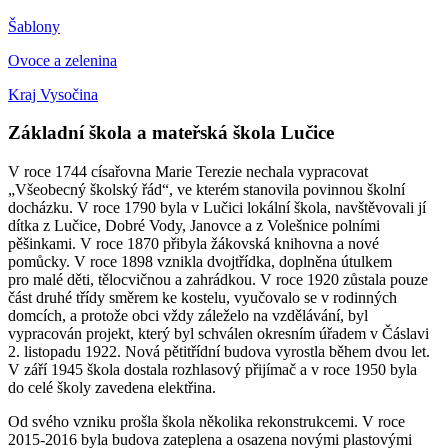
Šablony
Ovoce a zelenina
Kraj Vysočina
Základní škola a mateřská škola Lučice
V roce 1744 císařovna Marie Terezie nechala vypracovat
„Všeobecný školský řád“, ve kterém stanovila povinnou školní
docházku. V roce 1790 byla v Lučici lokální škola, navštěvovali jí
dítka z Lučice, Dobré Vody, Janovce a z Volešnice polními
pěšinkami. V roce 1870 přibyla žákovská knihovna a nové
pomůcky. V roce 1898 vznikla dvojtřídka, doplněna útulkem
pro malé děti, tělocvičnou a zahrádkou. V roce 1920 zůstala pouze
část druhé třídy směrem ke kostelu, vyučovalo se v rodinných
domcích, a protože obci vždy záleželo na vzdělávání, byl
vypracován projekt, který byl schválen okresním úřadem v Čáslavi
2. listopadu 1922. Nová pětitřídní budova vyrostla během dvou let.
V září 1945 škola dostala rozhlasový přijímač a v roce 1950 byla
do celé školy zavedena elektřina.
Od svého vzniku prošla škola několika rekonstrukcemi. V roce
2015-2016 byla budova zateplena a osazena novými plastovými