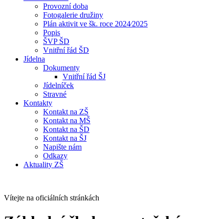
Provozní doba
Fotogalerie družiny
Plán aktivit ve šk. roce 2024⁄2025
Popis
ŠVP ŠD
Vnitřní řád ŠD
Jídelna
Dokumenty
Vnitřní řád ŠJ
Jídelníček
Stravné
Kontakty
Kontakt na ZŠ
Kontakt na MŠ
Kontakt na ŠD
Kontakt na ŠJ
Napište nám
Odkazy
Aktuality ZŠ
Vítejte na oficiálních stránkách