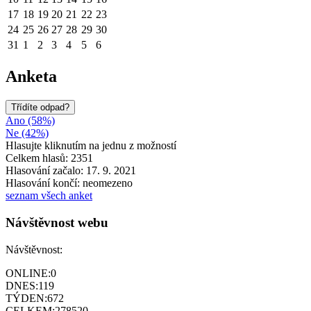
17
18
19
20
21
22
23
24
25
26
27
28
29
30
31
1
2
3
4
5
6
Anketa
Třídíte odpad?
Ano (58%)
Ne (42%)
Hlasujte kliknutím na jednu z možností
Celkem hlasů: 2351
Hlasování začalo: 17. 9. 2021
Hlasování končí: neomezeno
seznam všech anket
Návštěvnost webu
Návštěvnost:
ONLINE:
0
DNES:
119
TÝDEN:
672
CELKEM:
278520