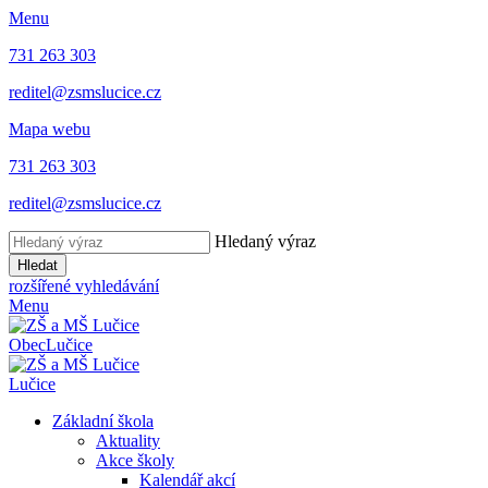
Menu
731 263 303
reditel@zsmslucice.cz
Mapa webu
731 263 303
reditel@zsmslucice.cz
Hledaný výraz
Hledat
rozšířené vyhledávání
Menu
Obec
Lučice
Lučice
Základní škola
Aktuality
Akce školy
Kalendář akcí