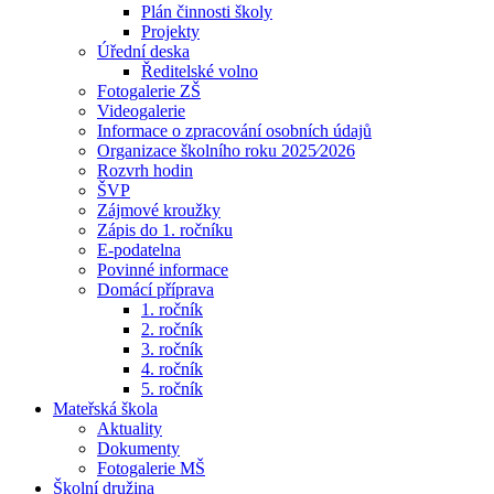
Plán činnosti školy
Projekty
Úřední deska
Ředitelské volno
Fotogalerie ZŠ
Videogalerie
Informace o zpracování osobních údajů
Organizace školního roku 2025⁄2026
Rozvrh hodin
ŠVP
Zájmové kroužky
Zápis do 1. ročníku
E-podatelna
Povinné informace
Domácí příprava
1. ročník
2. ročník
3. ročník
4. ročník
5. ročník
Mateřská škola
Aktuality
Dokumenty
Fotogalerie MŠ
Školní družina