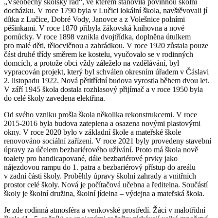
„Všeobecný školský řád“, ve kterém stanovila povinnou školní
docházku. V roce 1790 byla v Lučici lokální škola, navštěvovali jí
dítka z Lučice, Dobré Vody, Janovce a z Volešnice polními
pěšinkami. V roce 1870 přibyla žákovská knihovna a nové
pomůcky. V roce 1898 vznikla dvojtřídka, doplněna útulkem
pro malé děti, tělocvičnou a zahrádkou. V roce 1920 zůstala pouze
část druhé třídy směrem ke kostelu, vyučovalo se v rodinných
domcích, a protože obci vždy záleželo na vzdělávání, byl
vypracován projekt, který byl schválen okresním úřadem v Čáslavi
2. listopadu 1922. Nová pětitřídní budova vyrostla během dvou let.
V září 1945 škola dostala rozhlasový přijímač a v roce 1950 byla
do celé školy zavedena elektřina.
Od svého vzniku prošla škola několika rekonstrukcemi. V roce
2015-2016 byla budova zateplena a osazena novými plastovými
okny. V roce 2020 bylo v základní škole a mateřské škole
renovováno sociální zařízení. V roce 2021 byly provedeny stavební
úpravy za účelem bezbariérového užívání. Proto má škola nově
toalety pro handicapované, dále bezbariérové prvky jako
nájezdovou rampu do 1. patra a bezbariérový přístup do areálu
v zadní části školy. Proběhly úpravy školní zahrady a vnitřních
prostor celé školy. Nová je počítačová učebna a ředitelna. Součástí
školy je školní družina, školní jídelna – výdejna a mateřská škola.
Je zde rodinná atmosféra a venkovské prostředí. Žáci v malotřídní