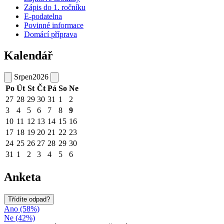
Zápis do 1. ročníku
E-podatelna
Povinné informace
Domácí příprava
Kalendář
Srpen
2026
Po
Út
St
Čt
Pá
So
Ne
27
28
29
30
31
1
2
3
4
5
6
7
8
9
10
11
12
13
14
15
16
17
18
19
20
21
22
23
24
25
26
27
28
29
30
31
1
2
3
4
5
6
Anketa
Třídíte odpad?
Ano (58%)
Ne (42%)