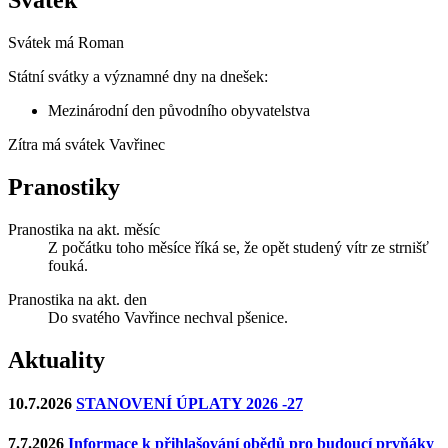
Svátek
Svátek má
Roman
Státní svátky a významné dny na dnešek:
Mezinárodní den původního obyvatelstva
Zítra má svátek
Vavřinec
Pranostiky
Pranostika na akt. měsíc
Z počátku toho měsíce říká se, že opět studený vítr ze strnišť
fouká.
Pranostika na akt. den
Do svatého Vavřince nechval pšenice.
Aktuality
10.7.2026
STANOVENÍ ÚPLATY 2026 -27
7.7.2026
Informace k přihlašování obědů pro budoucí prvňáky