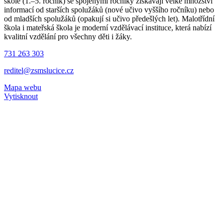
škole (1.–5. ročník) se spojenými ročníky získávají velké množství
informací od starších spolužáků (nové učivo vyššího ročníku) nebo
od mladších spolužáků (opakují si učivo předešlých let). Malotřídní
škola i mateřská škola je moderní vzdělávací instituce, která nabízí
kvalitní vzdělání pro všechny děti i žáky.
731 263 303
reditel@zsmslucice.cz
Mapa webu
Vytisknout