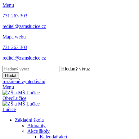
Menu
731 263 303
reditel@zsmslucice.cz
Mapa webu
731 263 303
reditel@zsmslucice.cz
Hledaný výraz
Hledat
rozšířené vyhledávání
Menu
Obec
Lučice
Lučice
Základní škola
Aktuality
Akce školy
Kalendář akcí