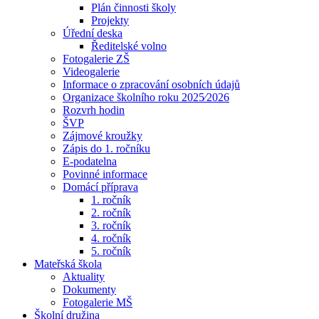
Plán činnosti školy
Projekty
Úřední deska
Ředitelské volno
Fotogalerie ZŠ
Videogalerie
Informace o zpracování osobních údajů
Organizace školního roku 2025⁄2026
Rozvrh hodin
ŠVP
Zájmové kroužky
Zápis do 1. ročníku
E-podatelna
Povinné informace
Domácí příprava
1. ročník
2. ročník
3. ročník
4. ročník
5. ročník
Mateřská škola
Aktuality
Dokumenty
Fotogalerie MŠ
Školní družina