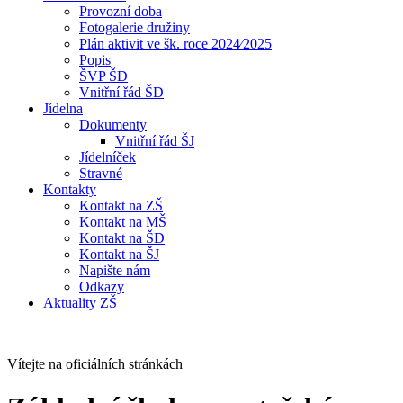
Provozní doba
Fotogalerie družiny
Plán aktivit ve šk. roce 2024⁄2025
Popis
ŠVP ŠD
Vnitřní řád ŠD
Jídelna
Dokumenty
Vnitřní řád ŠJ
Jídelníček
Stravné
Kontakty
Kontakt na ZŠ
Kontakt na MŠ
Kontakt na ŠD
Kontakt na ŠJ
Napište nám
Odkazy
Aktuality ZŠ
Vítejte na oficiálních stránkách