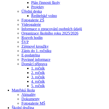
Plán činnosti školy
Projekty
Úřední deska
Ředitelské volno
Fotogalerie ZŠ
Videogalerie
Informace o zpracování osobních údajů
Organizace školního roku 2025⁄2026
Rozvrh hodin
ŠVP
Zájmové kroužky
Zápis do 1. ročníku
E-podatelna
Povinné informace
Domácí příprava
1. ročník
2. ročník
3. ročník
4. ročník
5. ročník
Mateřská škola
Aktuality
Dokumenty
Fotogalerie MŠ
Školní družina