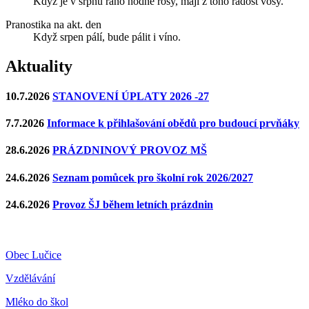
Když je v srpnu ráno hodně rosy, mají z toho radost vosy.
Pranostika na akt. den
Když srpen pálí, bude pálit i víno.
Aktuality
10.7.2026
STANOVENÍ ÚPLATY 2026 -27
7.7.2026
Informace k přihlašování obědů pro budoucí prvňáky
28.6.2026
PRÁZDNINOVÝ PROVOZ MŠ
24.6.2026
Seznam pomůcek pro školní rok 2026/2027
24.6.2026
Provoz ŠJ během letních prázdnin
Obec Lučice
Vzdělávání
Mléko do škol