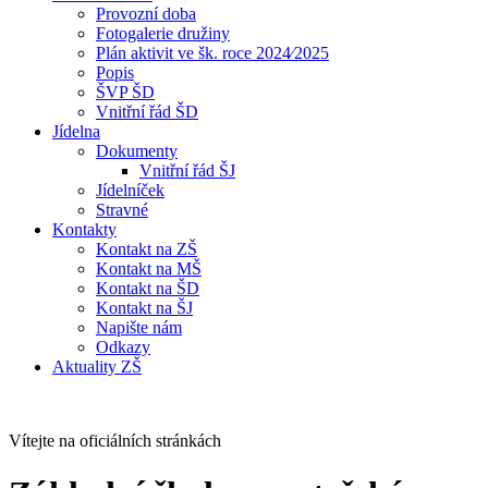
Provozní doba
Fotogalerie družiny
Plán aktivit ve šk. roce 2024⁄2025
Popis
ŠVP ŠD
Vnitřní řád ŠD
Jídelna
Dokumenty
Vnitřní řád ŠJ
Jídelníček
Stravné
Kontakty
Kontakt na ZŠ
Kontakt na MŠ
Kontakt na ŠD
Kontakt na ŠJ
Napište nám
Odkazy
Aktuality ZŠ
Vítejte na oficiálních stránkách