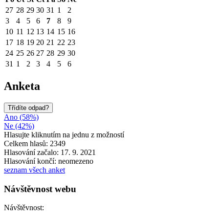
27
28
29
30
31
1
2
3
4
5
6
7
8
9
10
11
12
13
14
15
16
17
18
19
20
21
22
23
24
25
26
27
28
29
30
31
1
2
3
4
5
6
Anketa
Třídíte odpad?
Ano (58%)
Ne (42%)
Hlasujte kliknutím na jednu z možností
Celkem hlasů: 2349
Hlasování začalo: 17. 9. 2021
Hlasování končí: neomezeno
seznam všech anket
Návštěvnost webu
Návštěvnost: