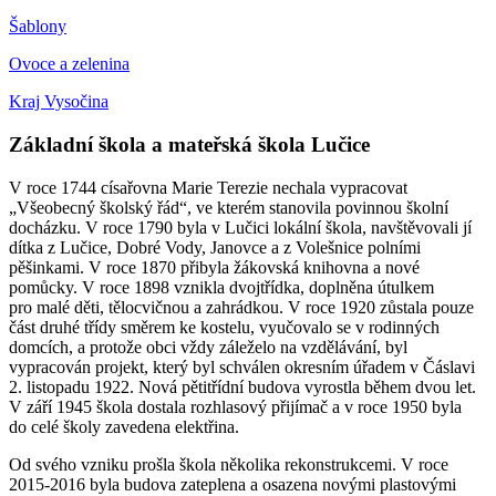
Šablony
Ovoce a zelenina
Kraj Vysočina
Základní škola a mateřská škola Lučice
V roce 1744 císařovna Marie Terezie nechala vypracovat
„Všeobecný školský řád“, ve kterém stanovila povinnou školní
docházku. V roce 1790 byla v Lučici lokální škola, navštěvovali jí
dítka z Lučice, Dobré Vody, Janovce a z Volešnice polními
pěšinkami. V roce 1870 přibyla žákovská knihovna a nové
pomůcky. V roce 1898 vznikla dvojtřídka, doplněna útulkem
pro malé děti, tělocvičnou a zahrádkou. V roce 1920 zůstala pouze
část druhé třídy směrem ke kostelu, vyučovalo se v rodinných
domcích, a protože obci vždy záleželo na vzdělávání, byl
vypracován projekt, který byl schválen okresním úřadem v Čáslavi
2. listopadu 1922. Nová pětitřídní budova vyrostla během dvou let.
V září 1945 škola dostala rozhlasový přijímač a v roce 1950 byla
do celé školy zavedena elektřina.
Od svého vzniku prošla škola několika rekonstrukcemi. V roce
2015-2016 byla budova zateplena a osazena novými plastovými