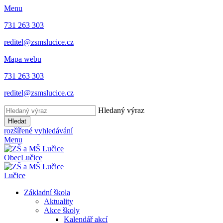
Menu
731 263 303
reditel@zsmslucice.cz
Mapa webu
731 263 303
reditel@zsmslucice.cz
Hledaný výraz
Hledat
rozšířené vyhledávání
Menu
Obec
Lučice
Lučice
Základní škola
Aktuality
Akce školy
Kalendář akcí