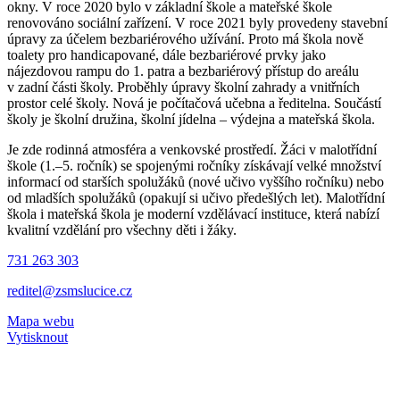
okny. V roce 2020 bylo v základní škole a mateřské škole
renovováno sociální zařízení. V roce 2021 byly provedeny stavební
úpravy za účelem bezbariérového užívání. Proto má škola nově
toalety pro handicapované, dále bezbariérové prvky jako
nájezdovou rampu do 1. patra a bezbariérový přístup do areálu
v zadní části školy. Proběhly úpravy školní zahrady a vnitřních
prostor celé školy. Nová je počítačová učebna a ředitelna. Součástí
školy je školní družina, školní jídelna – výdejna a mateřská škola.
Je zde rodinná atmosféra a venkovské prostředí. Žáci v malotřídní
škole (1.–5. ročník) se spojenými ročníky získávají velké množství
informací od starších spolužáků (nové učivo vyššího ročníku) nebo
od mladších spolužáků (opakují si učivo předešlých let). Malotřídní
škola i mateřská škola je moderní vzdělávací instituce, která nabízí
kvalitní vzdělání pro všechny děti i žáky.
731 263 303
reditel@zsmslucice.cz
Mapa webu
Vytisknout