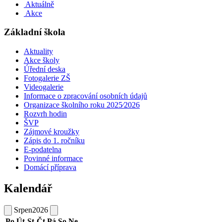
Aktuálně
Akce
Základní škola
Aktuality
Akce školy
Úřední deska
Fotogalerie ZŠ
Videogalerie
Informace o zpracování osobních údajů
Organizace školního roku 2025⁄2026
Rozvrh hodin
ŠVP
Zájmové kroužky
Zápis do 1. ročníku
E-podatelna
Povinné informace
Domácí příprava
Kalendář
Srpen
2026
Po
Út
St
Čt
Pá
So
Ne