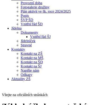
Provozní doba
Fotogalerie družiny
Plán aktivit ve šk. roce 2024⁄2025
Popis
ŠVP ŠD
Vnitřní řád ŠD
Jídelna
Dokumenty
Vnitřní řád ŠJ
Jídelníček
Stravné
Kontakty
Kontakt na ZŠ
Kontakt na MŠ
Kontakt na ŠD
Kontakt na ŠJ
Napište nám
Odkazy
Aktuality ZŠ
Vítejte na oficiálních stránkách