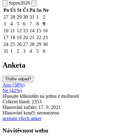
Srpen
2026
Po
Út
St
Čt
Pá
So
Ne
27
28
29
30
31
1
2
3
4
5
6
7
8
9
10
11
12
13
14
15
16
17
18
19
20
21
22
23
24
25
26
27
28
29
30
31
1
2
3
4
5
6
Anketa
Třídíte odpad?
Ano (58%)
Ne (42%)
Hlasujte kliknutím na jednu z možností
Celkem hlasů: 2353
Hlasování začalo: 17. 9. 2021
Hlasování končí: neomezeno
seznam všech anket
Návštěvnost webu