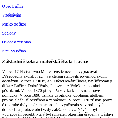
Obec Lučice
Vzdělávání
Mléko do škol
Šablony
Ovoce a zelenina
Kraj Vysočina
Základní škola a mateřská škola Lučice
V roce 1744 císařovna Marie Terezie nechala vypracovat
„Všeobecný školský řád“, ve kterém stanovila povinnou školní
docházku. V roce 1790 byla v Lučici lokální škola, navštěvovali jí
dítka z Lučice, Dobré Vody, Janovce a z Volešnice polními
pěšinkami. V roce 1870 přibyla žákovská knihovna a nové
pomůcky. V roce 1898 vznikla dvojtřídka, doplněna útulkem
pro malé děti, tělocvičnou a zahrádkou. V roce 1920 zůstala pouze
část druhé třídy směrem ke kostelu, vyučovalo se v rodinných
domcích, a protože obci vždy záleželo na vzdělávání, byl
vypracován projekt, který byl schválen okresním úřadem v Čáslavi