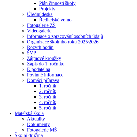
Plán činnosti školy
Projekty
Úřední deska
Ředitelské volno
Fotogalerie ZŠ
Videogalerie
Informace o zpracování osobních údajů
Organizace školního roku 2025⁄2026
Rozvrh hodin
ŠVP
Zájmové kroužky
Zápis do 1. ročníku
E-podatelna
Povinné informace
Domácí příprava
1. ročník
2. ročník
3. ročník
4. ročník
5. ročník
Mateřská škola
Aktuality
Dokumenty
Fotogalerie MŠ
Školní družina