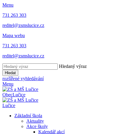
Menu
731 263 303
reditel@zsmslucice.cz
Mapa webu
731 263 303
reditel@zsmslucice.cz
Hledaný výraz
Hledat
rozšířené vyhledávání
Menu
Obec
Lučice
Lučice
Základní škola
Aktuality
Akce školy
Kalendář akcí