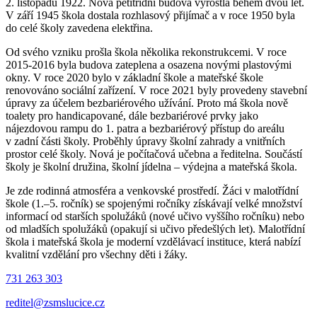
2. listopadu 1922. Nová pětitřídní budova vyrostla během dvou let.
V září 1945 škola dostala rozhlasový přijímač a v roce 1950 byla
do celé školy zavedena elektřina.
Od svého vzniku prošla škola několika rekonstrukcemi. V roce
2015-2016 byla budova zateplena a osazena novými plastovými
okny. V roce 2020 bylo v základní škole a mateřské škole
renovováno sociální zařízení. V roce 2021 byly provedeny stavební
úpravy za účelem bezbariérového užívání. Proto má škola nově
toalety pro handicapované, dále bezbariérové prvky jako
nájezdovou rampu do 1. patra a bezbariérový přístup do areálu
v zadní části školy. Proběhly úpravy školní zahrady a vnitřních
prostor celé školy. Nová je počítačová učebna a ředitelna. Součástí
školy je školní družina, školní jídelna – výdejna a mateřská škola.
Je zde rodinná atmosféra a venkovské prostředí. Žáci v malotřídní
škole (1.–5. ročník) se spojenými ročníky získávají velké množství
informací od starších spolužáků (nové učivo vyššího ročníku) nebo
od mladších spolužáků (opakují si učivo předešlých let). Malotřídní
škola i mateřská škola je moderní vzdělávací instituce, která nabízí
kvalitní vzdělání pro všechny děti i žáky.
731 263 303
reditel@zsmslucice.cz