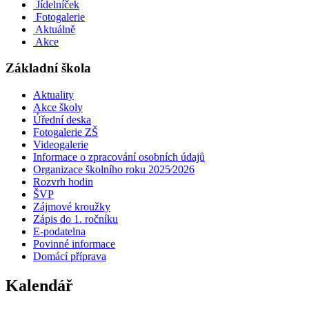
Jídelníček
Fotogalerie
Aktuálně
Akce
Základní škola
Aktuality
Akce školy
Úřední deska
Fotogalerie ZŠ
Videogalerie
Informace o zpracování osobních údajů
Organizace školního roku 2025⁄2026
Rozvrh hodin
ŠVP
Zájmové kroužky
Zápis do 1. ročníku
E-podatelna
Povinné informace
Domácí příprava
Kalendář