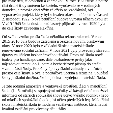
pro malé děti, tělocvičnou a zahrádkou. V roce 1920 zůstala pouze
část druhé třídy směrem ke kostelu, vyučovalo se v rodinných
domcích, a protože obci vždy záleželo na vzdělávání, byl
vypracován projekt, který byl schválen okresním úřadem v Čáslavi
2. listopadu 1922. Nová pětitřídní budova vyrostla během dvou let.
V září 1945 škola dostala rozhlasový přijímač a v roce 1950 byla
do celé školy zavedena elektřina.
Od svého vzniku prošla škola několika rekonstrukcemi. V roce
2015-2016 byla budova zateplena a osazena novými plastovými
okny. V roce 2020 bylo v základní škole a mateřské škole
renovováno sociální zařízení. V roce 2021 byly provedeny stavební
úpravy za účelem bezbariérového užívání. Proto má škola nově
toalety pro handicapované, dále bezbariérové prvky jako
nájezdovou rampu do 1. patra a bezbariérový přístup do areálu
v zadní části školy. Proběhly úpravy školní zahrady a vnitřních
prostor celé školy. Nová je počítačová učebna a ředitelna. Součástí
školy je školní družina, školní jídelna – výdejna a mateřská škola.
Je zde rodinná atmosféra a venkovské prostředí. Žáci v malotřídní
škole (1.–5. ročník) se spojenými ročníky získávají velké množství
informací od starších spolužáků (nové učivo vyššího ročníku) nebo
od mladších spolužáků (opakují si učivo předešlých let). Malotřídní
škola i mateřská škola je moderní vzdělávací instituce, která nabízí
kvalitní vzdělání pro všechny děti i žáky.