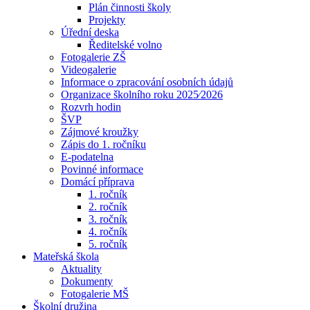
Plán činnosti školy
Projekty
Úřední deska
Ředitelské volno
Fotogalerie ZŠ
Videogalerie
Informace o zpracování osobních údajů
Organizace školního roku 2025⁄2026
Rozvrh hodin
ŠVP
Zájmové kroužky
Zápis do 1. ročníku
E-podatelna
Povinné informace
Domácí příprava
1. ročník
2. ročník
3. ročník
4. ročník
5. ročník
Mateřská škola
Aktuality
Dokumenty
Fotogalerie MŠ
Školní družina