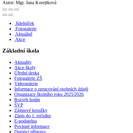
Autor:
Mgr. Jana Korejtková
Jídelníček
Fotogalerie
Aktuálně
Akce
Základní škola
Aktuality
Akce školy
Úřední deska
Fotogalerie ZŠ
Videogalerie
Informace o zpracování osobních údajů
Organizace školního roku 2025⁄2026
Rozvrh hodin
ŠVP
Zájmové kroužky
Zápis do 1. ročníku
E-podatelna
Povinné informace
Domácí příprava