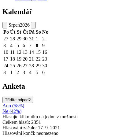
Kalendář
Srpen
2026
Po
Út
St
Čt
Pá
So
Ne
27
28
29
30
31
1
2
3
4
5
6
7
8
9
10
11
12
13
14
15
16
17
18
19
20
21
22
23
24
25
26
27
28
29
30
31
1
2
3
4
5
6
Anketa
Třídíte odpad?
Ano (58%)
Ne (42%)
Hlasujte kliknutím na jednu z možností
Celkem hlasů: 2351
Hlasování začalo: 17. 9. 2021
Hlasování končí: neomezeno