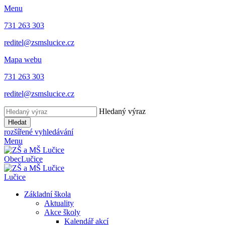
Menu
731 263 303
reditel@zsmslucice.cz
Mapa webu
731 263 303
reditel@zsmslucice.cz
Hledaný výraz
Hledat
rozšířené vyhledávání
Menu
Obec
Lučice
Lučice
Základní škola
Aktuality
Akce školy
Kalendář akcí