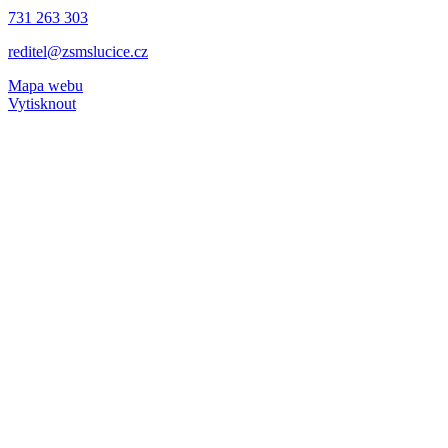
731 263 303
reditel@zsmslucice.cz
Mapa webu
Vytisknout