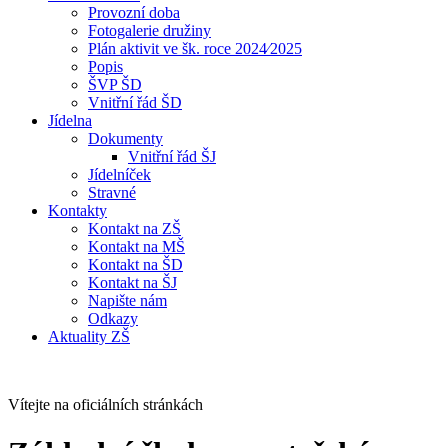
Provozní doba
Fotogalerie družiny
Plán aktivit ve šk. roce 2024⁄2025
Popis
ŠVP ŠD
Vnitřní řád ŠD
Jídelna
Dokumenty
Vnitřní řád ŠJ
Jídelníček
Stravné
Kontakty
Kontakt na ZŠ
Kontakt na MŠ
Kontakt na ŠD
Kontakt na ŠJ
Napište nám
Odkazy
Aktuality ZŠ
Vítejte na oficiálních stránkách