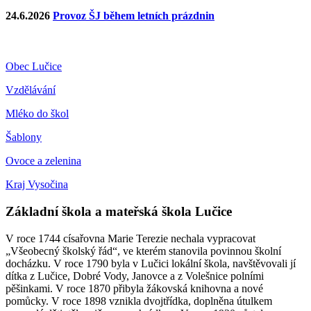
24.6.2026
Provoz ŠJ během letních prázdnin
Obec Lučice
Vzdělávání
Mléko do škol
Šablony
Ovoce a zelenina
Kraj Vysočina
Základní škola a mateřská škola Lučice
V roce 1744 císařovna Marie Terezie nechala vypracovat
„Všeobecný školský řád“, ve kterém stanovila povinnou školní
docházku. V roce 1790 byla v Lučici lokální škola, navštěvovali jí
dítka z Lučice, Dobré Vody, Janovce a z Volešnice polními
pěšinkami. V roce 1870 přibyla žákovská knihovna a nové
pomůcky. V roce 1898 vznikla dvojtřídka, doplněna útulkem