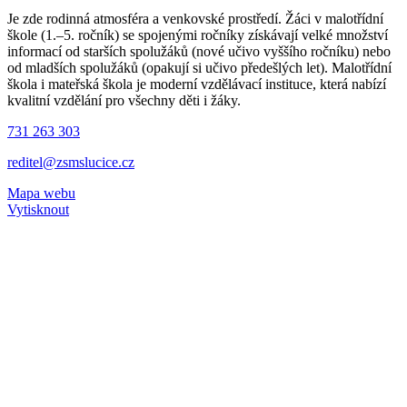
Je zde rodinná atmosféra a venkovské prostředí. Žáci v malotřídní
škole (1.–5. ročník) se spojenými ročníky získávají velké množství
informací od starších spolužáků (nové učivo vyššího ročníku) nebo
od mladších spolužáků (opakují si učivo předešlých let). Malotřídní
škola i mateřská škola je moderní vzdělávací instituce, která nabízí
kvalitní vzdělání pro všechny děti i žáky.
731 263 303
reditel@zsmslucice.cz
Mapa webu
Vytisknout