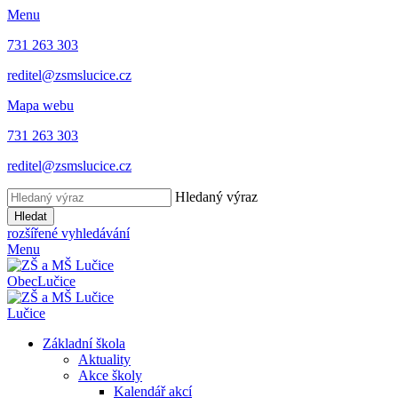
Menu
731 263 303
reditel@zsmslucice.cz
Mapa webu
731 263 303
reditel@zsmslucice.cz
Hledaný výraz
Hledat
rozšířené vyhledávání
Menu
Obec
Lučice
Lučice
Základní škola
Aktuality
Akce školy
Kalendář akcí