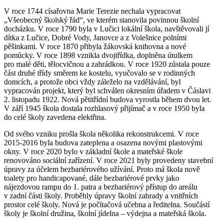
V roce 1744 císařovna Marie Terezie nechala vypracovat
„Všeobecný školský řád“, ve kterém stanovila povinnou školní
docházku. V roce 1790 byla v Lučici lokální škola, navštěvovali jí
dítka z Lučice, Dobré Vody, Janovce a z Volešnice polními
pěšinkami. V roce 1870 přibyla žákovská knihovna a nové
pomůcky. V roce 1898 vznikla dvojtřídka, doplněna útulkem
pro malé děti, tělocvičnou a zahrádkou. V roce 1920 zůstala pouze
část druhé třídy směrem ke kostelu, vyučovalo se v rodinných
domcích, a protože obci vždy záleželo na vzdělávání, byl
vypracován projekt, který byl schválen okresním úřadem v Čáslavi
2. listopadu 1922. Nová pětitřídní budova vyrostla během dvou let.
V září 1945 škola dostala rozhlasový přijímač a v roce 1950 byla
do celé školy zavedena elektřina.
Od svého vzniku prošla škola několika rekonstrukcemi. V roce
2015-2016 byla budova zateplena a osazena novými plastovými
okny. V roce 2020 bylo v základní škole a mateřské škole
renovováno sociální zařízení. V roce 2021 byly provedeny stavební
úpravy za účelem bezbariérového užívání. Proto má škola nově
toalety pro handicapované, dále bezbariérové prvky jako
nájezdovou rampu do 1. patra a bezbariérový přístup do areálu
v zadní části školy. Proběhly úpravy školní zahrady a vnitřních
prostor celé školy. Nová je počítačová učebna a ředitelna. Součástí
školy je školní družina, školní jídelna – výdejna a mateřská škola.