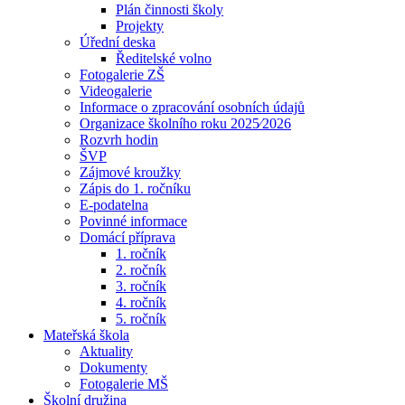
Plán činnosti školy
Projekty
Úřední deska
Ředitelské volno
Fotogalerie ZŠ
Videogalerie
Informace o zpracování osobních údajů
Organizace školního roku 2025⁄2026
Rozvrh hodin
ŠVP
Zájmové kroužky
Zápis do 1. ročníku
E-podatelna
Povinné informace
Domácí příprava
1. ročník
2. ročník
3. ročník
4. ročník
5. ročník
Mateřská škola
Aktuality
Dokumenty
Fotogalerie MŠ
Školní družina