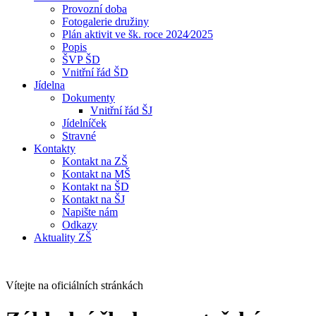
Provozní doba
Fotogalerie družiny
Plán aktivit ve šk. roce 2024⁄2025
Popis
ŠVP ŠD
Vnitřní řád ŠD
Jídelna
Dokumenty
Vnitřní řád ŠJ
Jídelníček
Stravné
Kontakty
Kontakt na ZŠ
Kontakt na MŠ
Kontakt na ŠD
Kontakt na ŠJ
Napište nám
Odkazy
Aktuality ZŠ
Vítejte na oficiálních stránkách