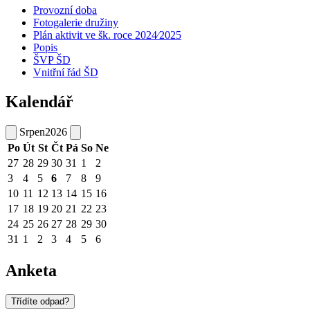
Provozní doba
Fotogalerie družiny
Plán aktivit ve šk. roce 2024⁄2025
Popis
ŠVP ŠD
Vnitřní řád ŠD
Kalendář
Srpen
2026
Po
Út
St
Čt
Pá
So
Ne
27
28
29
30
31
1
2
3
4
5
6
7
8
9
10
11
12
13
14
15
16
17
18
19
20
21
22
23
24
25
26
27
28
29
30
31
1
2
3
4
5
6
Anketa
Třídíte odpad?