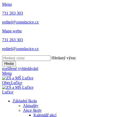
Menu
731 263 303
reditel@zsmslucice.cz
Mapa webu
731 263 303
reditel@zsmslucice.cz
Hledaný výraz
Hledat
rozšířené vyhledávání
Menu
Obec
Lučice
Lučice
Základní škola
Aktuality
Akce školy
Kalendář akcí