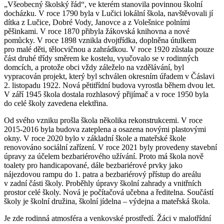
„Všeobecný školský řád“, ve kterém stanovila povinnou školní
docházku. V roce 1790 byla v Lučici lokální škola, navštěvovali jí
dítka z Lučice, Dobré Vody, Janovce a z Volešnice polními
pěšinkami. V roce 1870 přibyla žákovská knihovna a nové
pomůcky. V roce 1898 vznikla dvojtřídka, doplněna útulkem
pro malé děti, tělocvičnou a zahrádkou. V roce 1920 zůstala pouze
část druhé třídy směrem ke kostelu, vyučovalo se v rodinných
domcích, a protože obci vždy záleželo na vzdělávání, byl
vypracován projekt, který byl schválen okresním úřadem v Čáslavi
2. listopadu 1922. Nová pětitřídní budova vyrostla během dvou let.
V září 1945 škola dostala rozhlasový přijímač a v roce 1950 byla
do celé školy zavedena elektřina.
Od svého vzniku prošla škola několika rekonstrukcemi. V roce
2015-2016 byla budova zateplena a osazena novými plastovými
okny. V roce 2020 bylo v základní škole a mateřské škole
renovováno sociální zařízení. V roce 2021 byly provedeny stavební
úpravy za účelem bezbariérového užívání. Proto má škola nově
toalety pro handicapované, dále bezbariérové prvky jako
nájezdovou rampu do 1. patra a bezbariérový přístup do areálu
v zadní části školy. Proběhly úpravy školní zahrady a vnitřních
prostor celé školy. Nová je počítačová učebna a ředitelna. Součástí
školy je školní družina, školní jídelna – výdejna a mateřská škola.
Je zde rodinná atmosféra a venkovské prostředí. Žáci v malotřídní