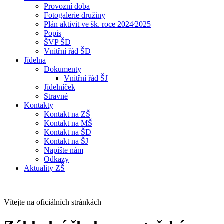
Provozní doba
Fotogalerie družiny
Plán aktivit ve šk. roce 2024⁄2025
Popis
ŠVP ŠD
Vnitřní řád ŠD
Jídelna
Dokumenty
Vnitřní řád ŠJ
Jídelníček
Stravné
Kontakty
Kontakt na ZŠ
Kontakt na MŠ
Kontakt na ŠD
Kontakt na ŠJ
Napište nám
Odkazy
Aktuality ZŠ
Vítejte na oficiálních stránkách