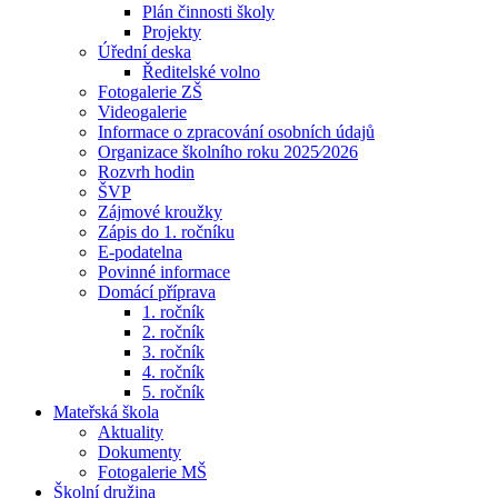
Plán činnosti školy
Projekty
Úřední deska
Ředitelské volno
Fotogalerie ZŠ
Videogalerie
Informace o zpracování osobních údajů
Organizace školního roku 2025⁄2026
Rozvrh hodin
ŠVP
Zájmové kroužky
Zápis do 1. ročníku
E-podatelna
Povinné informace
Domácí příprava
1. ročník
2. ročník
3. ročník
4. ročník
5. ročník
Mateřská škola
Aktuality
Dokumenty
Fotogalerie MŠ
Školní družina