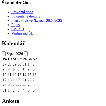
Školní družina
Provozní doba
Fotogalerie družiny
Plán aktivit ve šk. roce 2024⁄2025
Popis
ŠVP ŠD
Vnitřní řád ŠD
Kalendář
Srpen
2026
Po
Út
St
Čt
Pá
So
Ne
27
28
29
30
31
1
2
3
4
5
6
7
8
9
10
11
12
13
14
15
16
17
18
19
20
21
22
23
24
25
26
27
28
29
30
31
1
2
3
4
5
6
Anketa