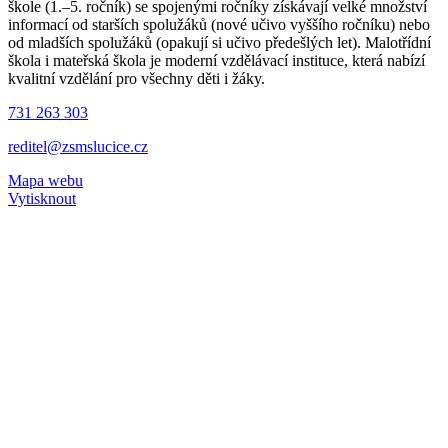
škole (1.–5. ročník) se spojenými ročníky získávají velké množství
informací od starších spolužáků (nové učivo vyššího ročníku) nebo
od mladších spolužáků (opakují si učivo předešlých let). Malotřídní
škola i mateřská škola je moderní vzdělávací instituce, která nabízí
kvalitní vzdělání pro všechny děti i žáky.
731 263 303
reditel@zsmslucice.cz
Mapa webu
Vytisknout