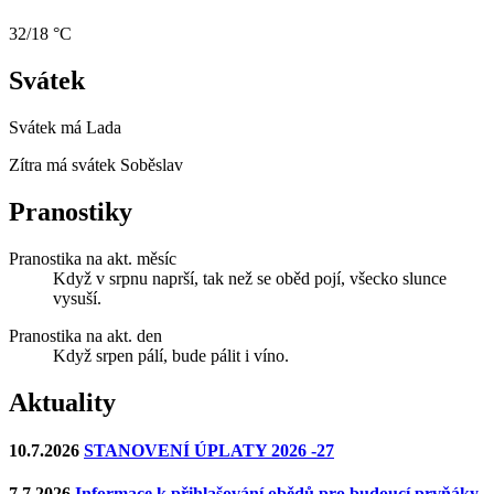
32/18 °C
Svátek
Svátek má
Lada
Zítra má svátek
Soběslav
Pranostiky
Pranostika na akt. měsíc
Když v srpnu naprší, tak než se oběd pojí, všecko slunce
vysuší.
Pranostika na akt. den
Když srpen pálí, bude pálit i víno.
Aktuality
10.7.2026
STANOVENÍ ÚPLATY 2026 -27
7.7.2026
Informace k přihlašování obědů pro budoucí prvňáky