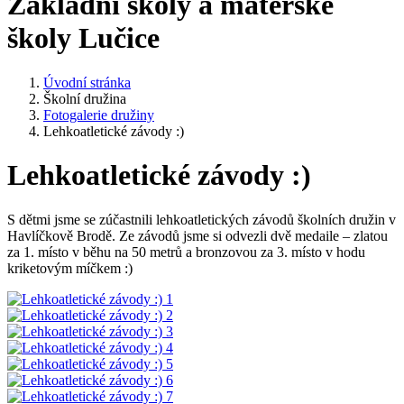
Základní školy a mateřské
školy Lučice
Úvodní stránka
Školní družina
Fotogalerie družiny
Lehkoatletické závody :)
Lehkoatletické závody :)
S dětmi jsme se zúčastnili lehkoatletických závodů školních družin v
Havlíčkově Brodě. Ze závodů jsme si odvezli dvě medaile – zlatou
za 1. místo v běhu na 50 metrů a bronzovou za 3. místo v hodu
kriketovým míčkem :)