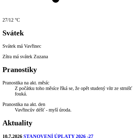
27/12 °C
Svátek
Svátek má
Vavřinec
Zítra má svátek
Zuzana
Pranostiky
Pranostika na akt. měsíc
Z počátku toho měsíce říká se, že opět studený vítr ze strnišť
fouká.
Pranostika na akt. den
Vavřincův déšť - myší úroda.
Aktuality
10.7.2026
STANOVENÍ ÚPLATY 2026 -27