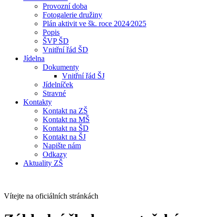
Provozní doba
Fotogalerie družiny
Plán aktivit ve šk. roce 2024⁄2025
Popis
ŠVP ŠD
Vnitřní řád ŠD
Jídelna
Dokumenty
Vnitřní řád ŠJ
Jídelníček
Stravné
Kontakty
Kontakt na ZŠ
Kontakt na MŠ
Kontakt na ŠD
Kontakt na ŠJ
Napište nám
Odkazy
Aktuality ZŠ
Vítejte na oficiálních stránkách