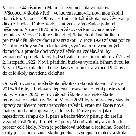
V roce 1744 císařovna Marie Terezie nechala vypracovat
„Všeobecný školský řád“, ve kterém stanovila povinnou školní
docházku. V roce 1790 byla v Lučici lokální škola, navštěvovali jí
dítka z Lučice, Dobré Vody, Janovce a z Volešnice polními
pěšinkami. V roce 1870 přibyla žákovská knihovna a nové
pomůcky. V roce 1898 vznikla dvojtřídka, doplněna útulkem
pro malé děti, tělocvičnou a zahrádkou. V roce 1920 zůstala pouze
část druhé třídy směrem ke kostelu, vyučovalo se v rodinných
domcích, a protože obci vždy záleželo na vzdělávání, byl
vypracován projekt, který byl schválen okresním úřadem v Čáslavi
2. listopadu 1922. Nová pětitřídní budova vyrostla během dvou let.
V září 1945 škola dostala rozhlasový přijímač a v roce 1950 byla
do celé školy zavedena elektřina.
Od svého vzniku prošla škola několika rekonstrukcemi. V roce
2015-2016 byla budova zateplena a osazena novými plastovými
okny. V roce 2020 bylo v základní škole a mateřské škole
renovováno sociální zařízení. V roce 2021 byly provedeny stavební
úpravy za účelem bezbariérového užívání. Proto má škola nově
toalety pro handicapované, dále bezbariérové prvky jako
nájezdovou rampu do 1. patra a bezbariérový přístup do areálu
v zadní části školy. Proběhly úpravy školní zahrady a vnitřních
prostor celé školy. Nová je počítačová učebna a ředitelna. Součástí
školy je školní družina, školní jídelna – výdejna a mateřská škola.