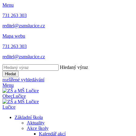
Menu
731 263 303
reditel@zsmslucice.cz
Mapa webu
731 263 303
reditel@zsmslucice.cz
Hledaný výraz
Hledat
rozšířené vyhledávání
Menu
Obec
Lučice
Lučice
Základní škola
Aktuality
Akce školy
Kalendář akcí