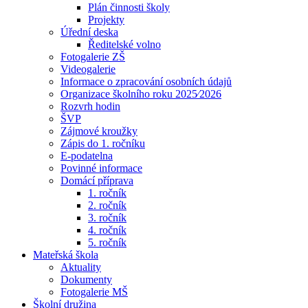
Plán činnosti školy
Projekty
Úřední deska
Ředitelské volno
Fotogalerie ZŠ
Videogalerie
Informace o zpracování osobních údajů
Organizace školního roku 2025⁄2026
Rozvrh hodin
ŠVP
Zájmové kroužky
Zápis do 1. ročníku
E-podatelna
Povinné informace
Domácí příprava
1. ročník
2. ročník
3. ročník
4. ročník
5. ročník
Mateřská škola
Aktuality
Dokumenty
Fotogalerie MŠ
Školní družina