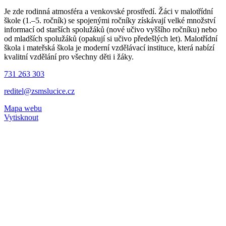
Je zde rodinná atmosféra a venkovské prostředí. Žáci v malotřídní
škole (1.–5. ročník) se spojenými ročníky získávají velké množství
informací od starších spolužáků (nové učivo vyššího ročníku) nebo
od mladších spolužáků (opakují si učivo předešlých let). Malotřídní
škola i mateřská škola je moderní vzdělávací instituce, která nabízí
kvalitní vzdělání pro všechny děti i žáky.
731 263 303
reditel@zsmslucice.cz
Mapa webu
Vytisknout