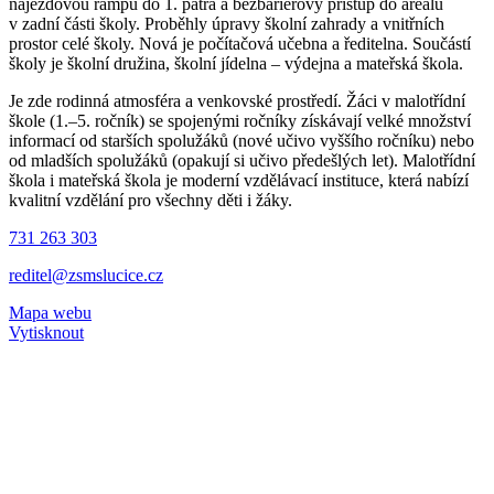
nájezdovou rampu do 1. patra a bezbariérový přístup do areálu
v zadní části školy. Proběhly úpravy školní zahrady a vnitřních
prostor celé školy. Nová je počítačová učebna a ředitelna. Součástí
školy je školní družina, školní jídelna – výdejna a mateřská škola.
Je zde rodinná atmosféra a venkovské prostředí. Žáci v malotřídní
škole (1.–5. ročník) se spojenými ročníky získávají velké množství
informací od starších spolužáků (nové učivo vyššího ročníku) nebo
od mladších spolužáků (opakují si učivo předešlých let). Malotřídní
škola i mateřská škola je moderní vzdělávací instituce, která nabízí
kvalitní vzdělání pro všechny děti i žáky.
731 263 303
reditel@zsmslucice.cz
Mapa webu
Vytisknout