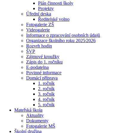
Plán činnosti školy
Projekty
Úřední deska
Ředitelské volno
Fotogalerie ZŠ
Videogalerie
Informace o zpracování osobních údajů
Organizace školního roku 2025⁄2026
Rozvrh hodin
ŠVP
Zájmové kroužky
Zápis do 1. ročníku
E-podatelna
Povinné informace
Domácí příprava
1. ročník
2. ročník
3. ročník
4. ročník
5. ročník
Mateřská škola
Aktuality
Dokumenty
Fotogalerie MŠ
Školní družina