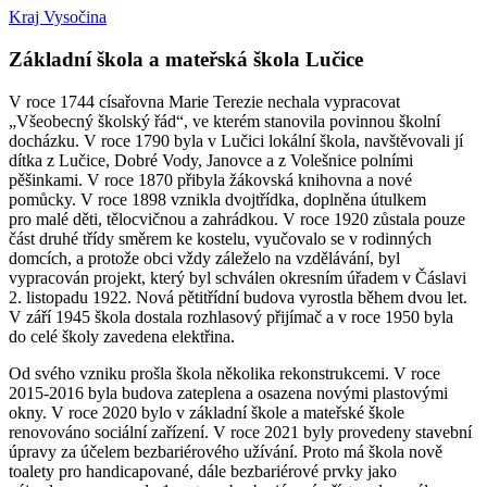
Kraj Vysočina
Základní škola a mateřská škola Lučice
V roce 1744 císařovna Marie Terezie nechala vypracovat
„Všeobecný školský řád“, ve kterém stanovila povinnou školní
docházku. V roce 1790 byla v Lučici lokální škola, navštěvovali jí
dítka z Lučice, Dobré Vody, Janovce a z Volešnice polními
pěšinkami. V roce 1870 přibyla žákovská knihovna a nové
pomůcky. V roce 1898 vznikla dvojtřídka, doplněna útulkem
pro malé děti, tělocvičnou a zahrádkou. V roce 1920 zůstala pouze
část druhé třídy směrem ke kostelu, vyučovalo se v rodinných
domcích, a protože obci vždy záleželo na vzdělávání, byl
vypracován projekt, který byl schválen okresním úřadem v Čáslavi
2. listopadu 1922. Nová pětitřídní budova vyrostla během dvou let.
V září 1945 škola dostala rozhlasový přijímač a v roce 1950 byla
do celé školy zavedena elektřina.
Od svého vzniku prošla škola několika rekonstrukcemi. V roce
2015-2016 byla budova zateplena a osazena novými plastovými
okny. V roce 2020 bylo v základní škole a mateřské škole
renovováno sociální zařízení. V roce 2021 byly provedeny stavební
úpravy za účelem bezbariérového užívání. Proto má škola nově
toalety pro handicapované, dále bezbariérové prvky jako