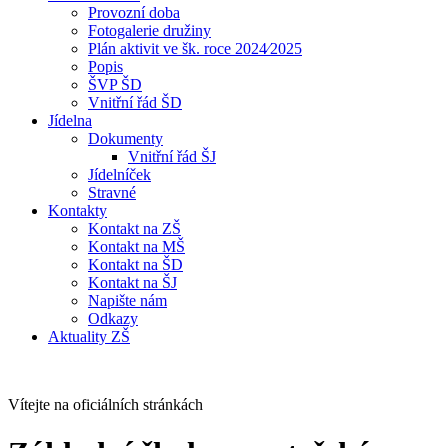
Provozní doba
Fotogalerie družiny
Plán aktivit ve šk. roce 2024⁄2025
Popis
ŠVP ŠD
Vnitřní řád ŠD
Jídelna
Dokumenty
Vnitřní řád ŠJ
Jídelníček
Stravné
Kontakty
Kontakt na ZŠ
Kontakt na MŠ
Kontakt na ŠD
Kontakt na ŠJ
Napište nám
Odkazy
Aktuality ZŠ
Vítejte na oficiálních stránkách