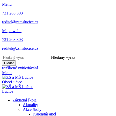
Menu
731 263 303
reditel@zsmslucice.cz
Mapa webu
731 263 303
reditel@zsmslucice.cz
Hledaný výraz
Hledat
rozšířené vyhledávání
Menu
Obec
Lučice
Lučice
Základní škola
Aktuality
Akce školy
Kalendář akcí