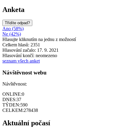
Anketa
Třídíte odpad?
Ano (58%)
Ne (42%)
Hlasujte kliknutím na jednu z možností
Celkem hlasů: 2351
Hlasování začalo: 17. 9. 2021
Hlasování končí: neomezeno
seznam všech anket
Návštěvnost webu
Návštěvnost:
ONLINE:
0
DNES:
37
TÝDEN:
590
CELKEM:
278438
Aktuální počasí