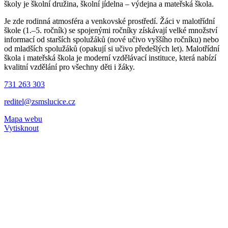
školy je školní družina, školní jídelna – výdejna a mateřská škola.
Je zde rodinná atmosféra a venkovské prostředí. Žáci v malotřídní
škole (1.–5. ročník) se spojenými ročníky získávají velké množství
informací od starších spolužáků (nové učivo vyššího ročníku) nebo
od mladších spolužáků (opakují si učivo předešlých let). Malotřídní
škola i mateřská škola je moderní vzdělávací instituce, která nabízí
kvalitní vzdělání pro všechny děti i žáky.
731 263 303
reditel@zsmslucice.cz
Mapa webu
Vytisknout