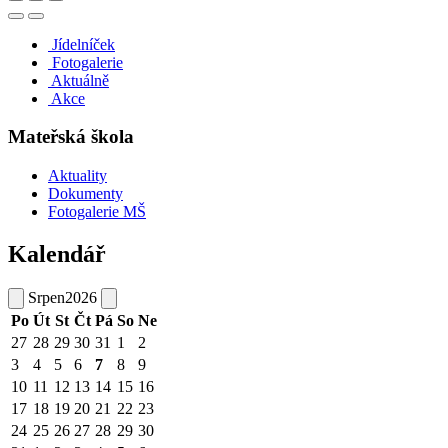
Jídelníček
Fotogalerie
Aktuálně
Akce
Mateřská škola
Aktuality
Dokumenty
Fotogalerie MŠ
Kalendář
Srpen
2026
Po
Út
St
Čt
Pá
So
Ne
27
28
29
30
31
1
2
3
4
5
6
7
8
9
10
11
12
13
14
15
16
17
18
19
20
21
22
23
24
25
26
27
28
29
30