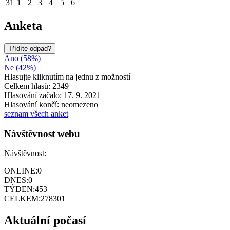
31
1
2
3
4
5
6
Anketa
Třídíte odpad?
Ano (58%)
Ne (42%)
Hlasujte kliknutím na jednu z možností
Celkem hlasů: 2349
Hlasování začalo: 17. 9. 2021
Hlasování končí: neomezeno
seznam všech anket
Návštěvnost webu
Návštěvnost:
ONLINE:
0
DNES:
0
TÝDEN:
453
CELKEM:
278301
Aktuální počasí