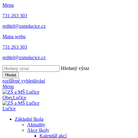
Menu
731 263 303
reditel@zsmslucice.cz
Mapa webu
731 263 303
reditel@zsmslucice.cz
Hledaný výraz
Hledat
rozšířené vyhledávání
Menu
Obec
Lučice
Lučice
Základní škola
Aktuality
Akce školy
Kalendář akcí