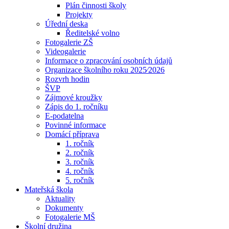
Plán činnosti školy
Projekty
Úřední deska
Ředitelské volno
Fotogalerie ZŠ
Videogalerie
Informace o zpracování osobních údajů
Organizace školního roku 2025⁄2026
Rozvrh hodin
ŠVP
Zájmové kroužky
Zápis do 1. ročníku
E-podatelna
Povinné informace
Domácí příprava
1. ročník
2. ročník
3. ročník
4. ročník
5. ročník
Mateřská škola
Aktuality
Dokumenty
Fotogalerie MŠ
Školní družina