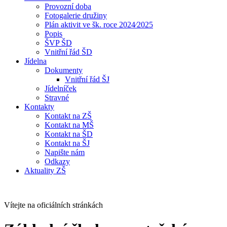
Provozní doba
Fotogalerie družiny
Plán aktivit ve šk. roce 2024⁄2025
Popis
ŠVP ŠD
Vnitřní řád ŠD
Jídelna
Dokumenty
Vnitřní řád ŠJ
Jídelníček
Stravné
Kontakty
Kontakt na ZŠ
Kontakt na MŠ
Kontakt na ŠD
Kontakt na ŠJ
Napište nám
Odkazy
Aktuality ZŠ
Vítejte na oficiálních stránkách