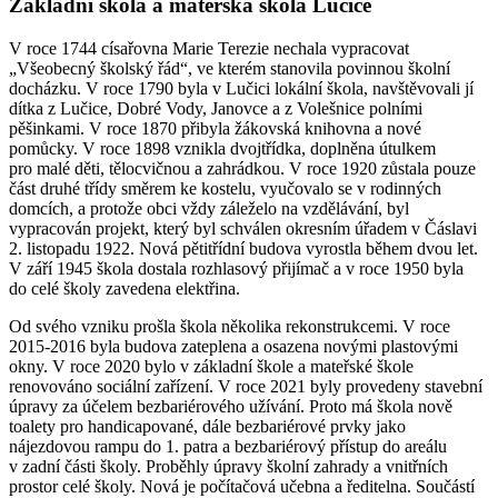
Základní škola a mateřská škola Lučice
V roce 1744 císařovna Marie Terezie nechala vypracovat
„Všeobecný školský řád“, ve kterém stanovila povinnou školní
docházku. V roce 1790 byla v Lučici lokální škola, navštěvovali jí
dítka z Lučice, Dobré Vody, Janovce a z Volešnice polními
pěšinkami. V roce 1870 přibyla žákovská knihovna a nové
pomůcky. V roce 1898 vznikla dvojtřídka, doplněna útulkem
pro malé děti, tělocvičnou a zahrádkou. V roce 1920 zůstala pouze
část druhé třídy směrem ke kostelu, vyučovalo se v rodinných
domcích, a protože obci vždy záleželo na vzdělávání, byl
vypracován projekt, který byl schválen okresním úřadem v Čáslavi
2. listopadu 1922. Nová pětitřídní budova vyrostla během dvou let.
V září 1945 škola dostala rozhlasový přijímač a v roce 1950 byla
do celé školy zavedena elektřina.
Od svého vzniku prošla škola několika rekonstrukcemi. V roce
2015-2016 byla budova zateplena a osazena novými plastovými
okny. V roce 2020 bylo v základní škole a mateřské škole
renovováno sociální zařízení. V roce 2021 byly provedeny stavební
úpravy za účelem bezbariérového užívání. Proto má škola nově
toalety pro handicapované, dále bezbariérové prvky jako
nájezdovou rampu do 1. patra a bezbariérový přístup do areálu
v zadní části školy. Proběhly úpravy školní zahrady a vnitřních
prostor celé školy. Nová je počítačová učebna a ředitelna. Součástí