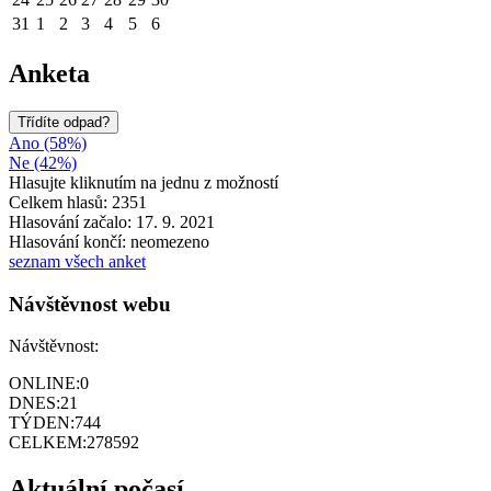
31
1
2
3
4
5
6
Anketa
Třídíte odpad?
Ano (58%)
Ne (42%)
Hlasujte kliknutím na jednu z možností
Celkem hlasů: 2351
Hlasování začalo: 17. 9. 2021
Hlasování končí: neomezeno
seznam všech anket
Návštěvnost webu
Návštěvnost:
ONLINE:
0
DNES:
21
TÝDEN:
744
CELKEM:
278592
Aktuální počasí