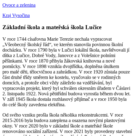
Ovoce a zelenina
Kraj Vysočina
Základní škola a mateřská škola Lučice
V roce 1744 císařovna Marie Terezie nechala vypracovat
„Všeobecný školský řád“, ve kterém stanovila povinnou školní
docházku. V roce 1790 byla v Lučici lokální škola, navštěvovali jí
dítka z Lučice, Dobré Vody, Janovce a z Volešnice polními
pěšinkami. V roce 1870 přibyla žákovská knihovna a nové
pomůcky. V roce 1898 vznikla dvojtřídka, doplněna útulkem
pro malé děti, tělocvičnou a zahrádkou. V roce 1920 zůstala pouze
část druhé třídy směrem ke kostelu, vyučovalo se v rodinných
domcích, a protože obci vždy záleželo na vzdělávání, byl
vypracován projekt, který byl schválen okresním úřadem v Čáslavi
2. listopadu 1922. Nová pětitřídní budova vyrostla během dvou let.
V září 1945 škola dostala rozhlasový přijímač a v roce 1950 byla
do celé školy zavedena elektřina.
Od svého vzniku prošla škola několika rekonstrukcemi. V roce
2015-2016 byla budova zateplena a osazena novými plastovými
okny. V roce 2020 bylo v základní škole a mateřské škole
renovováno sociální zařízení. V roce 2021 byly provedeny stavební