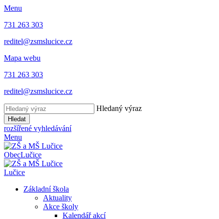
Menu
731 263 303
reditel@zsmslucice.cz
Mapa webu
731 263 303
reditel@zsmslucice.cz
Hledaný výraz
Hledat
rozšířené vyhledávání
Menu
Obec
Lučice
Lučice
Základní škola
Aktuality
Akce školy
Kalendář akcí